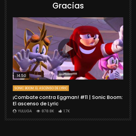
Gracias
14:50
SONIC BOOM: EL ASCENSO DE LYRIC
D
¡Combate contra Eggman! #11 | Sonic Boom:
C
El ascenso de Lyric
r
X
YULUGA
878.8K
1.7K