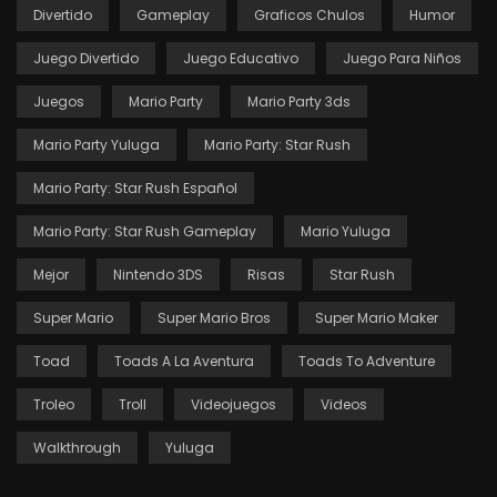
Divertido
Gameplay
Graficos Chulos
Humor
Juego Divertido
Juego Educativo
Juego Para Niños
Juegos
Mario Party
Mario Party 3ds
Mario Party Yuluga
Mario Party: Star Rush
Mario Party: Star Rush Español
Mario Party: Star Rush Gameplay
Mario Yuluga
Mejor
Nintendo 3DS
Risas
Star Rush
Super Mario
Super Mario Bros
Super Mario Maker
Toad
Toads A La Aventura
Toads To Adventure
Troleo
Troll
Videojuegos
Videos
Walkthrough
Yuluga