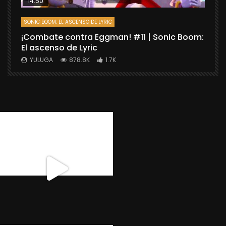
14:50
SONIC BOOM: EL ASCENSO DE LYRIC
D
¡Combate contra Eggman! #11 | Sonic Boom:
C
El ascenso de Lyric
r
X
YULUGA
878.8K
1.7K