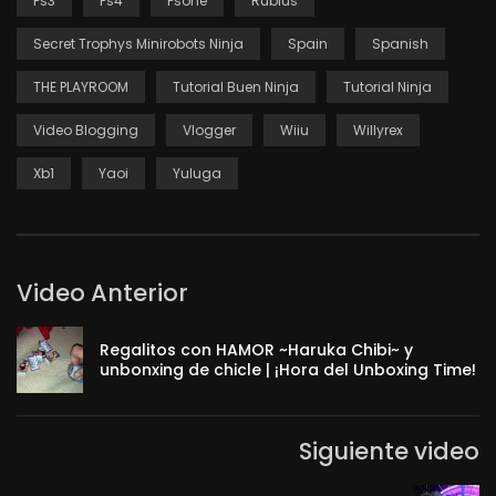
Ps3
Ps4
Psone
Rubius
Secret Trophys Minirobots Ninja
Spain
Spanish
THE PLAYROOM
Tutorial Buen Ninja
Tutorial Ninja
Video Blogging
Vlogger
Wiiu
Willyrex
Xb1
Yaoi
Yuluga
Video Anterior
Regalitos con HAMOR ~Haruka Chibi~ y
unbonxing de chicle | ¡Hora del Unboxing Time!
Siguiente video