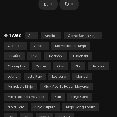
3
0
TAGS
3ds
Analisis
Como Ser Un Ninja
Consolas
Critica
Dlc Minirobots Ninja
ESPAÑOL
Friki
Fudanshi
Fudonshi
Gameplay
Gamer
Gay
Gba
Hispano
Latino
Let's Play
Loulogio
Mangel
Minirobots Ninja
Mis Niños Se Hacen Mayores
Mis Niños Son Mayores
Nds
Ninja Gore
Ninja Ocre
Ninja Purpura
Ninja Sanguinario