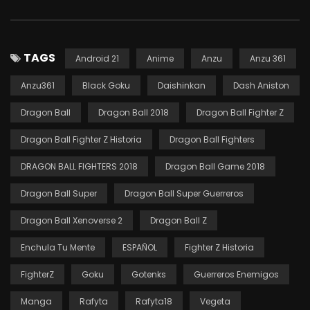
TAGS
Android 21
Anime
Anzu
Anzu 361
Anzu361
Black Goku
Daishinkan
Dash Aniston
Dragon Ball
Dragon Ball 2018
Dragon Ball Fighter Z
Dragon Ball Fighter Z Historia
Dragon Ball Fighters
DRAGON BALL FIGHTERS 2018
Dragon Ball Game 2018
Dragon Ball Super
Dragon Ball Super Guerreros
Dragon Ball Xenoverse 2
Dragon Ball Z
Enchula Tu Mente
ESPAÑOL
Fighter Z Historia
FighterZ
Goku
Gotenks
Guerreros Enemigos
Manga
Rafyta
Rafyta18
Vegeta