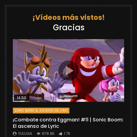
¡Vídeos más vistos!
Gracias
14:50
SONIC BOOM: EL ASCENSO DE LYRIC
D
¡Combate contra Eggman! #11 | Sonic Boom:
C
El ascenso de Lyric
r
X
YULUGA
878.8K
1.7K