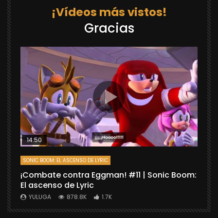
¡Vídeos más vistos!
Gracias
14:50
SONIC BOOM: EL ASCENSO DE LYRIC
D
¡Combate contra Eggman! #11 | Sonic Boom:
C
El ascenso de Lyric
r
X
YULUGA
878.8K
1.7K