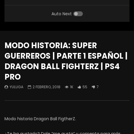
Auto Next
MODO HISTORIA: SUPER
GUERREROS | PARTE 1 ESPAÑOL |
DRAGON BALL FIGHTERZ | PS4
PRO
YULUGA
2 FEBRERO, 2018
1K
55
7
Modo historia Dragon Ball FigtherZ.
¿Te ha gustado? Dale “me gusta” y comenta para más