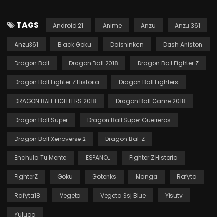
TAGS
Android 21
Anime
Anzu
Anzu 361
Anzu361
Black Goku
Daishinkan
Dash Aniston
Dragon Ball
Dragon Ball 2018
Dragon Ball Fighter Z
Dragon Ball Fighter Z Historia
Dragon Ball Fighters
DRAGON BALL FIGHTERS 2018
Dragon Ball Game 2018
Dragon Ball Super
Dragon Ball Super Guerreros
Dragon Ball Xenoverse 2
Dragon Ball Z
Enchula Tu Mente
ESPAÑOL
Fighter Z Historia
FighterZ
Goku
Gotenks
Manga
Rafyta
Rafyta18
Vegeta
Vegeta Ssj Blue
Yisutv
Yuluga