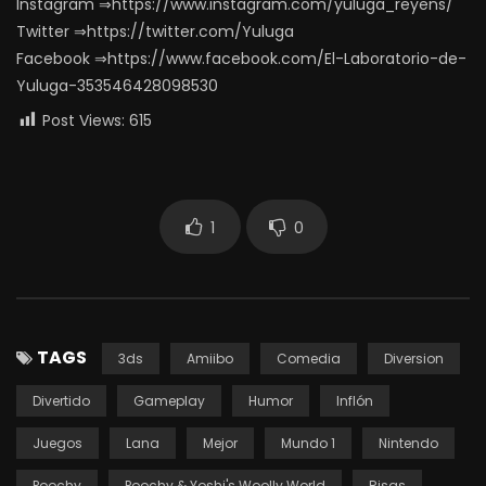
Instagram ⇒https://www.instagram.com/yuluga_reyens/
Twitter ⇒https://twitter.com/Yuluga
Facebook ⇒https://www.facebook.com/El-Laboratorio-de-
Yuluga-353546428098530
Post Views:
615
1
0
TAGS
3ds
Amiibo
Comedia
Diversion
Divertido
Gameplay
Humor
Inflón
Juegos
Lana
Mejor
Mundo 1
Nintendo
Poochy
Poochy & Yoshi's Woolly World
Risas