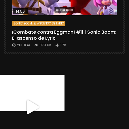
14:50
SONIC BOOM: EL ASCENSO DE LYRIC
D
¡Combate contra Eggman! #11 | Sonic Boom:
C
El ascenso de Lyric
r
X
YULUGA
878.8K
1.7K