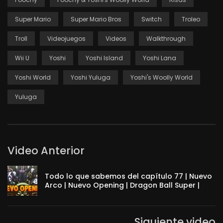
Super Mario
Super Mario Bros
Switch
Troleo
Troll
Videojuegos
Videos
Walkthrough
Wii U
Yoshi
Yoshi Island
Yoshi Lana
Yoshi World
Yoshi Yuluga
Yoshi's Woolly World
Yuluga
Video Anterior
Todo lo que sabemos del capítulo 77 | Nuevo
Arco | Nuevo Opening | Dragon Ball Super |
Siguiente video