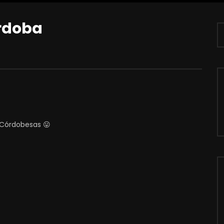
órdoba
s Córdobesas 😛