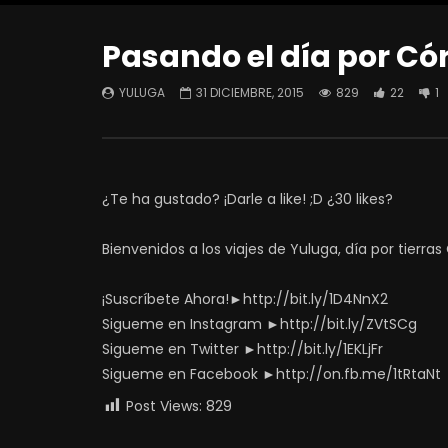
Pasando el día por C
YULUGA
31 DICIEMBRE, 2015
829
22
1
¿Te ha gustado? ¡Darle a like! ;D ¿30 likes?
Bienvenidos a los viajes de Yuluga, día por tierra
¡Suscríbete Ahora!►http://bit.ly/1D4NnX2
Sigueme en Instagram ►http://bit.ly/ZVtSCg
Sigueme en Twitter ►http://bit.ly/1EKLjFr
Sigueme en Facebook ►http://on.fb.me/1tRtaNt
Post Views:
829