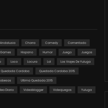
Andalusia
Chorra
Comedy
Comentado
Games
Hispano
Humor
Juego
Juegos
o
Loco
Locura
Lol
Los Viajes De Yuluga
Quedada Cordoba
Quedada Cordoba 2015
dobesas
Ultima Quedada 2015
deo Diario
Videoblogger
Videojuegos
Yuluga