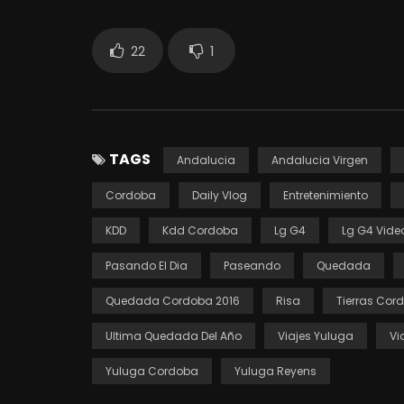
22
1
TAGS
Andalucia
Andalucia Virgen
Cordoba
Daily Vlog
Entretenimiento
KDD
Kdd Cordoba
Lg G4
Lg G4 Vide
Pasando El Dia
Paseando
Quedada
Quedada Cordoba 2016
Risa
Tierras Cor
Ultima Quedada Del Año
Viajes Yuluga
Vi
Yuluga Cordoba
Yuluga Reyens