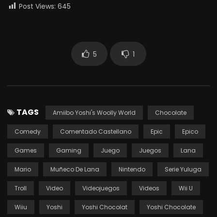
Post Views:
645
5
1
TAGS
Amiibo Yoshi's Woolly World
Chocolate
Comedy
Comentado Castellano
Epic
Epico
Games
Gaming
Juego
Juegos
Lana
Mario
Muñeco De Lana
Nintendo
Serie Yuluga
Troll
Video
Videojuegos
Videos
Wii U
Wiiu
Yoshi
Yoshi Chocolat
Yoshi Chocolate