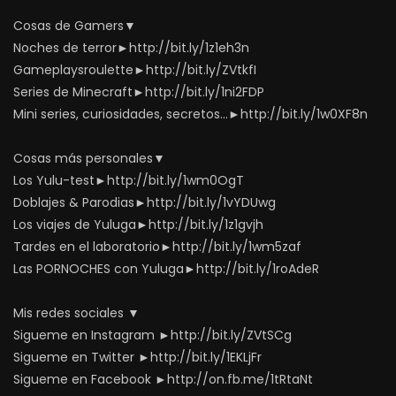
Cosas de Gamers▼
Noches de terror►http://bit.ly/1z1eh3n
Gameplaysroulette►http://bit.ly/ZVtkfI
Series de Minecraft►http://bit.ly/1ni2FDP
Mini series, curiosidades, secretos…►http://bit.ly/1w0XF8n
Cosas más personales▼
Los Yulu-test►http://bit.ly/1wm0OgT
Doblajes & Parodias►http://bit.ly/1vYDUwg
Los viajes de Yuluga►http://bit.ly/1z1gvjh
Tardes en el laboratorio►http://bit.ly/1wm5zaf
Las PORNOCHES con Yuluga►http://bit.ly/1roAdeR
Mis redes sociales ▼
Sigueme en Instagram ►http://bit.ly/ZVtSCg
Sigueme en Twitter ►http://bit.ly/1EKLjFr
Sigueme en Facebook ►http://on.fb.me/1tRtaNt