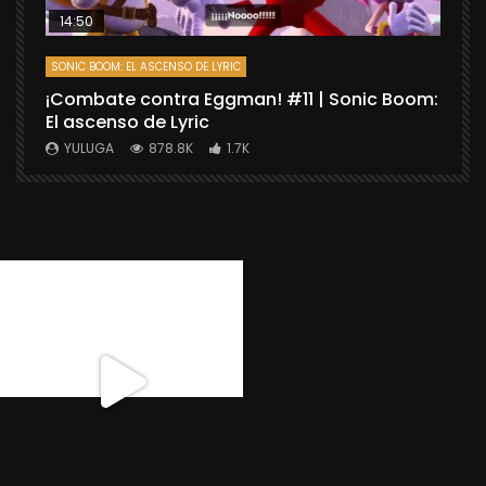
14:50
SONIC BOOM: EL ASCENSO DE LYRIC
D
¡Combate contra Eggman! #11 | Sonic Boom:
C
El ascenso de Lyric
r
X
YULUGA
878.8K
1.7K