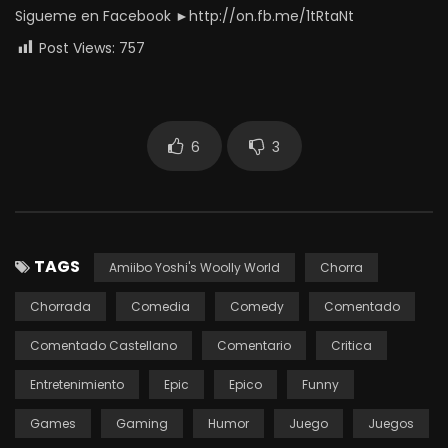
Sigueme en Facebook ►http://on.fb.me/1tRtaNt
Post Views:
757
6
3
TAGS
Amiibo Yoshi's Woolly World
Chorra
Chorrada
Comedia
Comedy
Comentado
Comentado Castellano
Comentario
Critica
Entretenimiento
Epic
Epico
Funny
Games
Gaming
Humor
Juego
Juegos