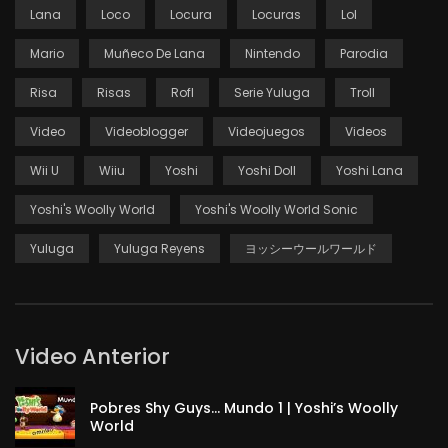
Lana
Loco
Locura
Locuras
Lol
Mario
Muñeco De Lana
Nintendo
Parodia
Risa
Risas
Rofl
Serie Yuluga
Troll
Video
Videoblogger
Videojuegos
Videos
Wii U
Wiiu
Yoshi
Yoshi Doll
Yoshi Lana
Yoshi's Woolly World
Yoshi's Woolly World Sonic
Yuluga
Yuluga Reyens
ヨッシーウールワールド
Video Anterior
Pobres Shy Guys… Mundo 1 | Yoshi’s Woolly
World