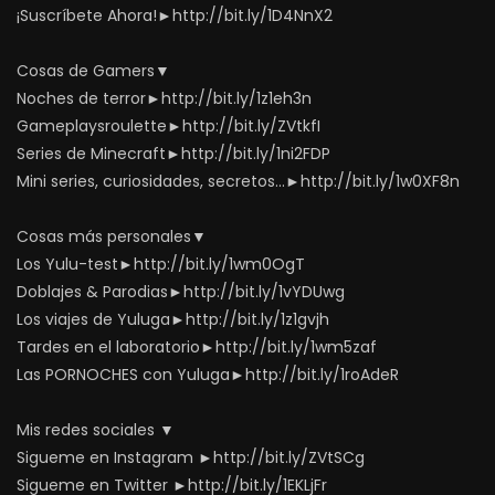
¡Suscríbete Ahora!►http://bit.ly/1D4NnX2
Cosas de Gamers▼
Noches de terror►http://bit.ly/1z1eh3n
Gameplaysroulette►http://bit.ly/ZVtkfI
Series de Minecraft►http://bit.ly/1ni2FDP
Mini series, curiosidades, secretos…►http://bit.ly/1w0XF8n
Cosas más personales▼
Los Yulu-test►http://bit.ly/1wm0OgT
Doblajes & Parodias►http://bit.ly/1vYDUwg
Los viajes de Yuluga►http://bit.ly/1z1gvjh
Tardes en el laboratorio►http://bit.ly/1wm5zaf
Las PORNOCHES con Yuluga►http://bit.ly/1roAdeR
Mis redes sociales ▼
Sigueme en Instagram ►http://bit.ly/ZVtSCg
Sigueme en Twitter ►http://bit.ly/1EKLjFr