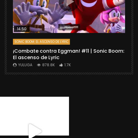
14:50
SONIC BOOM: EL ASCENSO DE LYRIC
D
¡Combate contra Eggman! #11 | Sonic Boom:
C
El ascenso de Lyric
r
X
YULUGA
878.8K
1.7K