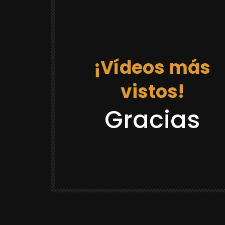
¡Vídeos más
vistos!
12:03
Gracias
DRAGON BALL REACCIONES
LACK GOKU
REACCION “DR GOKU 21 LA PRISION
¡CASTAÑEDA SE VOLVIO LOCO Y SE
CREE QUE ES GOKU! 😂
YULUGA
88.8K
2.3K