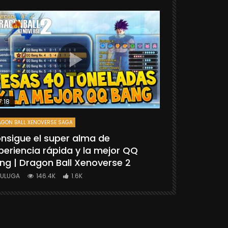
7:18
25:06
GON BALL XENOVERSE SAGA
DRAGON BALL FIGH
nsigue el super alma de
[TUTORIAL
periencia rápida y la mejor QQ
“GOKU SSG
ng | Dragon Ball Xenoverse 2
BALL FIGHT
YULUGA
146.4K
1.6K
YULUGA
1