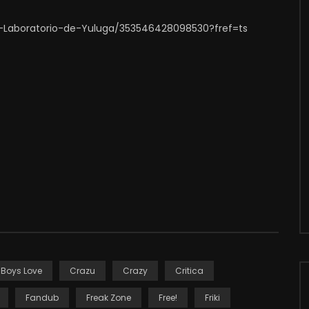
-Laboratorio-de-Yuluga/353546428098530?fref=ts
Boys Love
Crazu
Crazy
Critica
Fandub
Freak Zone
Free!
Friki