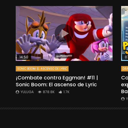
14:50
0
SONIC BOOM: EL ASCENSO DE LYRIC
DRA
”
¡Combate contra Eggman! #11 |
Co
Sonic Boom: El ascenso de Lyric
ex
Ba
YULUGA
878.8K
1.7K