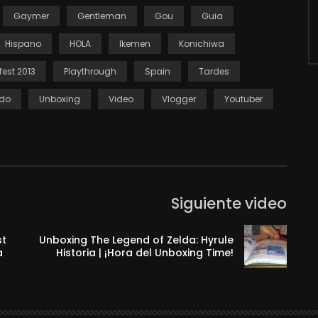
Gaymer
Gentleman
Gou
Guia
Hispano
HOLA
Ikemen
Konichiwa
est 2013
Playthrough
Spain
Tardes
udo
Unboxing
Video
Vlogger
Youtuber
Siguiente video
st
Unboxing The Legend of Zelda: Hyrule
a
Historia | ¡Hora del Unboxing Time!