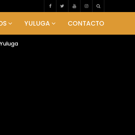
OS
YULUGA
CONTACTO
 Yuluga