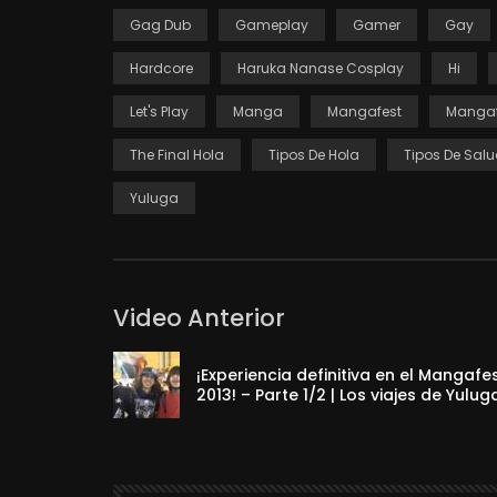
Gag Dub
Gameplay
Gamer
Gay
Hardcore
Haruka Nanase Cosplay
Hi
Let's Play
Manga
Mangafest
Mangaf
The Final Hola
Tipos De Hola
Tipos De Sal
Yuluga
Video Anterior
¡Experiencia definitiva en el Mangafe
2013! – Parte 1/2 | Los viajes de Yulug