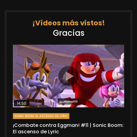
¡Vídeos más vistos!
Gracias
14:50
SONIC BOOM: EL ASCENSO DE LYRIC
D
¡Combate contra Eggman! #11 | Sonic Boom:
C
El ascenso de Lyric
r