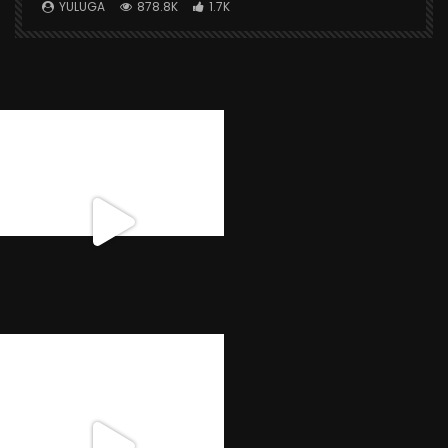
X
YULUGA
878.8K
1.7K