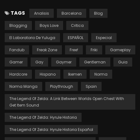
TAGS
Analisis
Barcelona
Blog
Blogging
Boys Love
Critica
El Laboratorio De Yuluga
ESPAÑOL
Especial
Fandub
Freak Zone
Free!
Friki
Gameplay
Gamer
Gay
Gaymer
Gentleman
Guia
Hardcore
Hispano
Ikemen
Norma
Norma Manga
Playthrough
Spain
The Legend Of Zelda: A Link Between Worlds Open Chest With
Get Item Sound
The Legend Of Zelda: Hyrule Historia
The Legend Of Zelda: Hyrule Historia Español