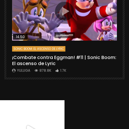
14:50
SONIC BOOM: EL ASCENSO DE LYRIC
D
¡Combate contra Eggman! #11 | Sonic Boom:
C
El ascenso de Lyric
r
X
YULUGA
878.8K
1.7K