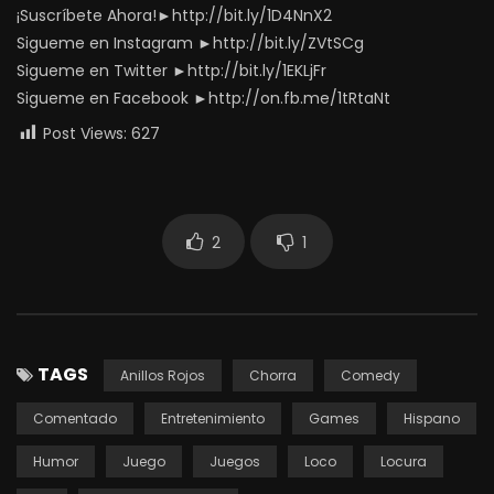
¡Suscríbete Ahora!►http://bit.ly/1D4NnX2
Sigueme en Instagram ►http://bit.ly/ZVtSCg
Sigueme en Twitter ►http://bit.ly/1EKLjFr
Sigueme en Facebook ►http://on.fb.me/1tRtaNt
Post Views:
627
2
1
TAGS
Anillos Rojos
Chorra
Comedy
Comentado
Entretenimiento
Games
Hispano
Humor
Juego
Juegos
Loco
Locura