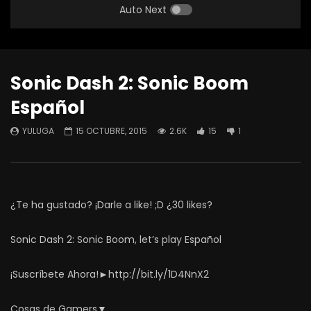
Auto Next
Sonic Dash 2: Sonic Boom
Español
YULUGA
15 OCTUBRE, 2015
2.6K
15
1
¿Te ha gustado? ¡Darle a like! ;D ¿30 likes?
Sonic Dash 2: Sonic Boom, let’s play Español
¡Suscríbete Ahora!►http://bit.ly/1D4NnX2
Cosas de Gamers▼