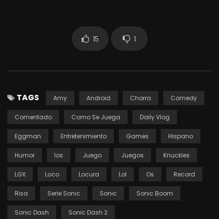
15
1
TAGS
Amy
Android
Chorra
Comedy
Comentado
Como Se Juega
Daily Vlog
Eggman
Entretenimiento
Games
Hispano
Humor
Ios
Juego
Juegos
Knuckles
LGX
Loco
Locura
Lol
Os
Record
Risa
Serie Sonic
Sonic
Sonic Boom
Sonic Dash
Sonic Dash 2