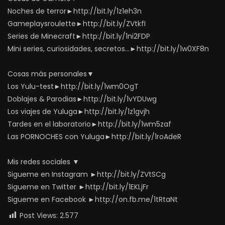
Noches de terror►http://bit.ly/1z1eh3n
Gameplaysroulette►http://bit.ly/ZVtkfI
Series de Minecraft►http://bit.ly/1ni2FDP
Mini series, curiosidades, secretos…►http://bit.ly/1w0XF8n
Cosas más personales▼
Los Yulu-test►http://bit.ly/1wm0OgT
Doblajes & Parodias►http://bit.ly/1vYDUwg
Los viajes de Yuluga►http://bit.ly/1z1gvjh
Tardes en el laboratorio►http://bit.ly/1wm5zaf
Las PORNOCHES con Yuluga►http://bit.ly/1roAdeR
Mis redes sociales ▼
Sigueme en Instagram ►http://bit.ly/ZVtSCg
Sigueme en Twitter ►http://bit.ly/1EKLjFr
Sigueme en Facebook ►http://on.fb.me/1tRtaNt
Post Views:
2.577