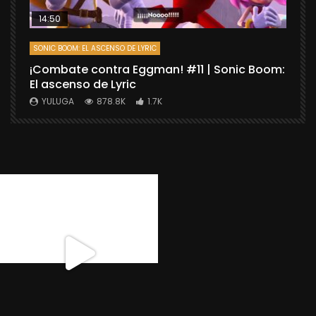
14:50
SONIC BOOM: EL ASCENSO DE LYRIC
D
¡Combate contra Eggman! #11 | Sonic Boom:
C
El ascenso de Lyric
r
X
YULUGA
878.8K
1.7K