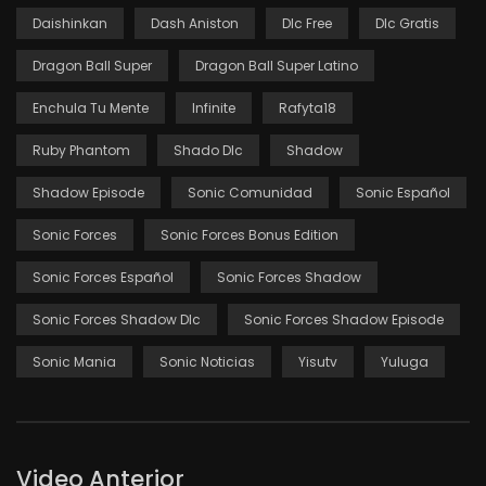
Daishinkan
Dash Aniston
Dlc Free
Dlc Gratis
Dragon Ball Super
Dragon Ball Super Latino
Enchula Tu Mente
Infinite
Rafyta18
Ruby Phantom
Shado Dlc
Shadow
Shadow Episode
Sonic Comunidad
Sonic Español
Sonic Forces
Sonic Forces Bonus Edition
Sonic Forces Español
Sonic Forces Shadow
Sonic Forces Shadow Dlc
Sonic Forces Shadow Episode
Sonic Mania
Sonic Noticias
Yisutv
Yuluga
Video Anterior