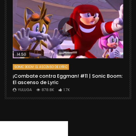
14:50
SONIC BOOM: EL ASCENSO DE LYRIC
D
¡Combate contra Eggman! #11 | Sonic Boom:
C
El ascenso de Lyric
r
X
YULUGA
878.8K
1.7K