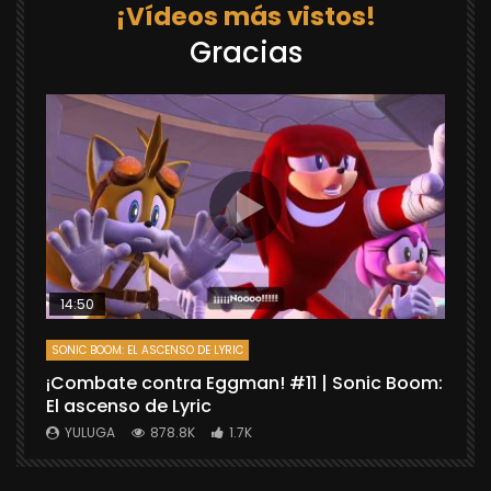
¡Vídeos más vistos!
Gracias
14:50
SONIC BOOM: EL ASCENSO DE LYRIC
D
¡Combate contra Eggman! #11 | Sonic Boom:
C
El ascenso de Lyric
r
X
YULUGA
878.8K
1.7K