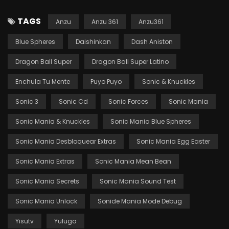
TAGS
Anzu
Anzu 361
Anzu361
Blue Spheres
Daishinkan
Dash Aniston
Dragon Ball Super
Dragon Ball Super Latino
Enchula Tu Mente
Puyo Puyo
Sonic & Knuckles
Sonic 3
Sonic Cd
Sonic Forces
Sonic Mania
Sonic Mania & Knuckles
Sonic Mania Blue Spheres
Sonic Mania Desbloquear Extras
Sonic Mania Egg Easter
Sonic Mania Extras
Sonic Mania Mean Bean
Sonic Mania Secrets
Sonic Mania Sound Test
Sonic Mania Unlock
Sonide Mania Mode Debug
Yisutv
Yuluga