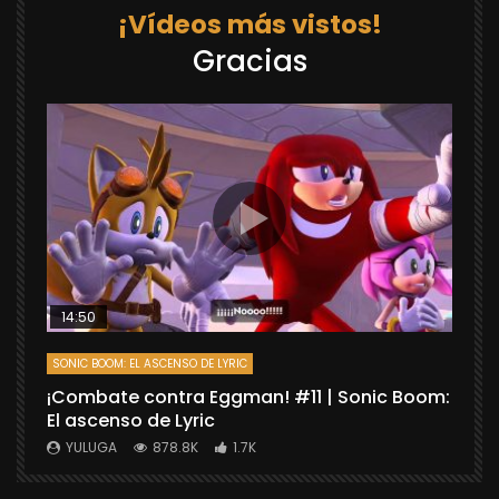
¡Vídeos más vistos!
Gracias
14:50
SONIC BOOM: EL ASCENSO DE LYRIC
D
¡Combate contra Eggman! #11 | Sonic Boom:
C
El ascenso de Lyric
r
X
YULUGA
878.8K
1.7K