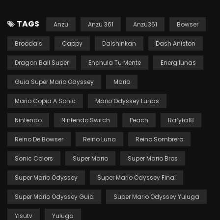
TAGS
Anzu
Anzu 361
Anzu361
Bowser
Broodals
Cappy
Daishinkan
Dash Aniston
Dragon Ball Super
Enchula Tu Mente
Energilunas
Guia Super Mario Odyssey
Mario
Mario Copia A Sonic
Mario Odyssey Lunas
Nintendo
Nintendo Switch
Peach
Rafyta18
Reino De Bowser
Reino Luna
Reino Sombrero
Sonic Colors
Super Mario
Super Mario Bros
Super Mario Odyssey
Super Mario Odyssey Final
Super Mario Odyssey Guia
Super Mario Odyssey Yuluga
Yisutv
Yuluga