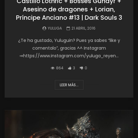
Castillo Lothric + Bosses Gundyr +
Asesino de dragones + Lorian,
Príncipe Anciano #13 | Dark Souls 3
YULUGA
21 ABRIL, 2016
¿Te ha gustado, Yuluguin? Pues ya sabes “like y
comentalo”, gracias ^^ Instagram
⇒https://www.instagram.com/yuluga_reyen...
864
3
0
LEER MÁS...