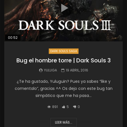
00:52
DARK SOULS SAGA
Bug el hombre torre | Dark Souls 3
YULUGA
19 ABRIL, 2016
¿Te ha gustado, Yuluguin? Pues ya sabes “like y
comentalo”, gracias ^^ Os dejo con este bug tan
simpático que me ha pasa...
891
5
0
LEER MÁS...