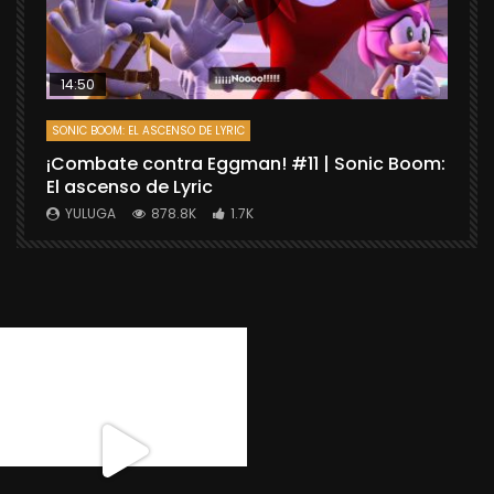
14:50
SONIC BOOM: EL ASCENSO DE LYRIC
D
¡Combate contra Eggman! #11 | Sonic Boom:
C
El ascenso de Lyric
r
X
YULUGA
878.8K
1.7K