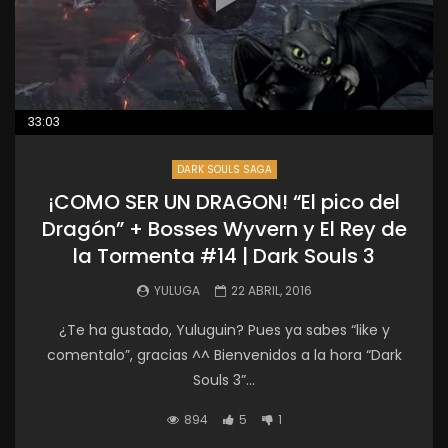
33:03
DARK SOULS SAGA
¡COMO SER UN DRAGON! “El pico del
Dragón” + Bosses Wyvern y El Rey de
la Tormenta #14 | Dark Souls 3
YULUGA
22 ABRIL, 2016
¿Te ha gustado, Yuluguin? Pues ya sabes “like y
comentalo”, gracias ^^ Bienvenidos a la hora “Dark
Souls 3”...
894
5
1