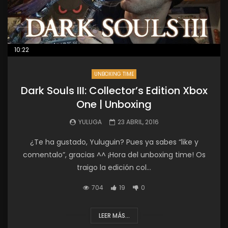
10:22
UNBOXING TIME
Dark Souls III: Collector’s Edition Xbox
One | Unboxing
YULUGA
23 ABRIL, 2016
¿Te ha gustado, Yuluguin? Pues ya sabes “like y
comentalo”, gracias ^^ ¡Hora del unboxing time! Os
traigo la edición col...
704
19
0
LEER MÁS...