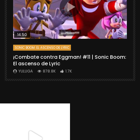
14:50
SONIC BOOM: EL ASCENSO DE LYRIC
D
¡Combate contra Eggman! #11 | Sonic Boom:
C
El ascenso de Lyric
r
X
YULUGA
878.8K
1.7K