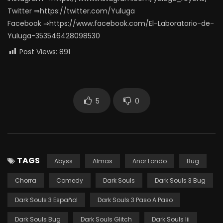
Twitter ⇒https://twitter.com/Yuluga
Facebook ⇒https://www.facebook.com/El-Laboratorio-de-
Yuluga-353546428098530
Post Views:
891
5
0
TAGS
Abyss
Almas
Anor Londo
Bug
Chorra
Comedy
Dark Souls
Dark Souls 3 Bug
Dark Souls 3 Español
Dark Souls 3 Paso A Paso
Dark Souls Bug
Dark Souls Glitch
Dark Souls Iii