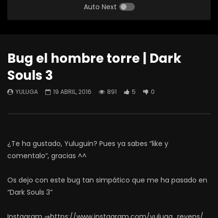
Auto Next
Bug el hombre torre | Dark
Souls 3
YULUGA
19 ABRIL, 2016
891
5
0
¿Te ha gustado, Yuluguin? Pues ya sabes “like y
comentalo”, gracias ^^
Os dejo con este bug tan simpático que me ha pasado en
“Dark Souls 3”
Instagram ⇒https://www.instagram.com/yuluga_reyens/