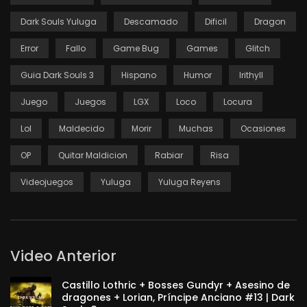
Dark Souls Yuluga
Descamado
Dificil
Dragon
Error
Fallo
Game Bug
Games
Glitch
Guia Dark Souls 3
Hispano
Humor
Irithyll
Juego
Juegos
LGX
Loco
Locura
Lol
Maldecido
Morir
Muchas
Ocasiones
OP
Quitar Maldicion
Rabiar
Risa
Videojuegos
Yuluga
Yuluga Reyens
Video Anterior
Castillo Lothric + Bosses Gundyr + Asesino de
dragones + Lorian, Príncipe Anciano #13 | Dark