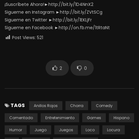
¡Suscríbete Ahora!►http://bit.ly/1D4NnX2
Sigueme en Instagram ►http://bit.ly/ZVtSCg
Sigueme en Twitter ►http://bit.ly/1EKLjFr
Sigueme en Facebook ►http://on.fb.me/1tRtaNt
Post Views:
521
2
0
TAGS
Anillos Rojos
Chorra
Comedy
Comentado
Entretenimiento
Games
Hispano
Humor
Juego
Juegos
Loco
Locura