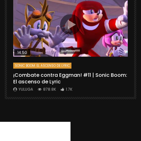
14:50
SONIC BOOM: EL ASCENSO DE LYRIC
D
¡Combate contra Eggman! #11 | Sonic Boom:
C
El ascenso de Lyric
r
X
YULUGA
878.8K
1.7K