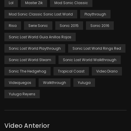
Lol
Master Zik
Mod Sonic Classic
Mod Sonic Classic Sonic Lost World
Playthrough
Risa
Serie Sonic
Sonic 2015
Sonic 2016
Sonic Lost World Guia Anillos Rojos
Sonic Lost World Playthrough
Sonic Lost World Rings Red
Sonic Lost World Steam
Sonic Lost World Walkthrough
Sonic The Hedgehog
Tropical Coast
Video Diario
Videojuegos
Walkthrough
Yuluga
Yuluga Reyens
Video Anterior