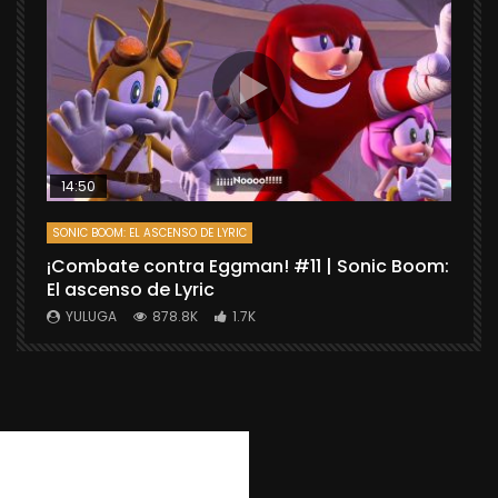
14:50
SONIC BOOM: EL ASCENSO DE LYRIC
D
¡Combate contra Eggman! #11 | Sonic Boom:
C
El ascenso de Lyric
r
X
YULUGA
878.8K
1.7K