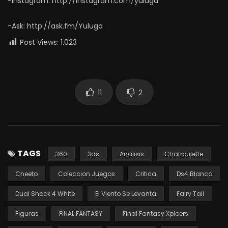
-Instagram: http://instagram.com/yuluga
-Ask: http://ask.fm/Yuluga
Post Views:
1.023
11
2
TAGS
360
3ds
Analisis
Chatroulette
Cheeto
Coleccion Juegos
Critica
Ds4 Blanco
Dual Shock 4 White
El Viento Se Levanta
Fairy Tail
Figuras
FINAL FANTASY
Final Fantasy Xploers