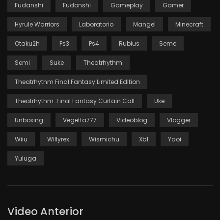
Fudanshi
Fudonshi
Gameplay
Gamer
Hyrule Warriors
Laboratorio
Mangel
Minecraft
Otaku2h
Ps3
Ps4
Rubius
Seme
Semi
Suke
Theatrhythm
Theatrhythm Final Fantasy Limited Edition
Theatrhythm: Final Fantasy Curtain Call
Uke
Unboxing
Vegetta777
Videoblog
Vlogger
Wiiu
Willyrex
Wismichu
Xb1
Yaoi
Yuluga
Video Anterior