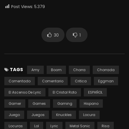
Post Views:
5.379
30
1
TAGS
Amy
Boom
Chorra
Chorrada
Comentado
Comentario
Critica
Eggman
El Ascenso De Lyric
El Cristal Roto
ESPAÑOL
Gamer
Games
Gaming
Hispano
Juego
Juegos
Knuckles
Locura
Locuras
Lol
Lyric
Metal Sonic
Risa