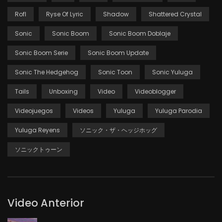
Rofl
Ryse Of Lyric
Shadow
Shattered Crystal
Sonic
Sonic Boom
Sonic Boom Doblaje
Sonic Boom Serie
Sonic Boom Update
Sonic The Hedgehog
Sonic Toon
Sonic Yuluga
Tails
Unboxing
Video
Videoblogger
Videojuegos
Videos
Yuluga
Yuluga Parodia
Yuluga Reyens
ソニック・ザ・ヘッジホッグ
ソニックトゥーン
Video Anterior