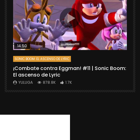
14:50
SONIC BOOM: EL ASCENSO DE LYRIC
D
¡Combate contra Eggman! #11 | Sonic Boom:
C
El ascenso de Lyric
r
X
YULUGA
878.8K
1.7K