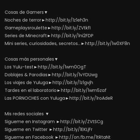
Cosas de Gamers▼
Noches de terror►http://bit.ly/1z1eh3n
Gameplaysroulette►http://bit.ly/ZVtkfI
Series de Minecraft►http://bit.ly/1ni2FDP
Mini series, curiosidades, secretos…►http://bit.ly/1w0XF8n
Cosas más personales▼
Los Yulu-test►http://bit.ly/1wm0OgT
Doblajes & Parodias►http://bit.ly/1vYDUwg
Los viajes de Yuluga►http://bit.ly/1z1gvjh
Tardes en el laboratorio►http://bit.ly/1wm5zaf
Las PORNOCHES con Yuluga►http://bit.ly/1roAdeR
Mis redes sociales ▼
Sigueme en Instagram ►http://bit.ly/ZVtSCg
Sigueme en Twitter ►http://bit.ly/1EKLjFr
Sigueme en Facebook ►http://on.fb.me/1tRtaNt