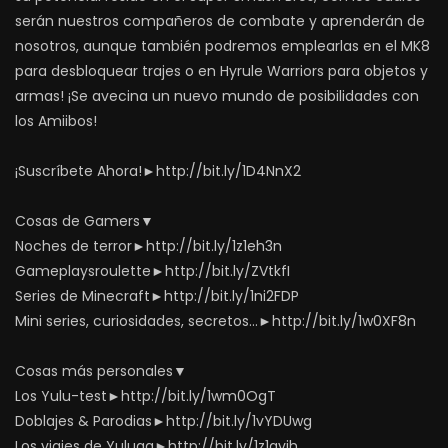
serán nuestros compañeros de combate y aprenderán de
nosotros, aunque también podremos emplearlas en el MK8
para desbloquear trajes o en Hyrule Warriors para objetos y
armas! ¡Se avecina un nuevo mundo de posibilidades con
los Amiibos!
¡Suscríbete Ahora!►http://bit.ly/1D4NnX2
Cosas de Gamers▼
Noches de terror►http://bit.ly/1z1eh3n
Gameplaysroulette►http://bit.ly/ZVtkfI
Series de Minecraft►http://bit.ly/1ni2FDP
Mini series, curiosidades, secretos…►http://bit.ly/1w0XF8n
Cosas más personales▼
Los Yulu-test►http://bit.ly/1wm0OgT
Doblajes & Parodias►http://bit.ly/1vYDUwg
Los viajes de Yuluga►http://bit.ly/1z1gvjh