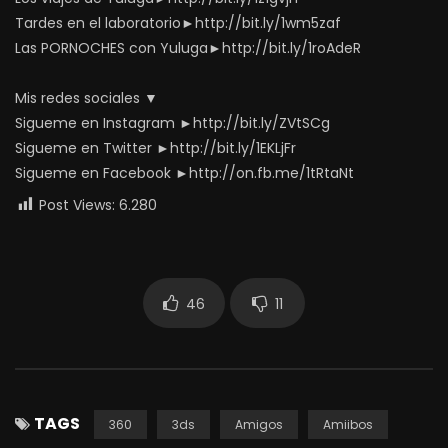
Tardes en el laboratorio►http://bit.ly/1wm5zaf
Las PORNOCHES con Yuluga►http://bit.ly/1roAdeR
Mis redes sociales ▼
Sigueme en Instagram ►http://bit.ly/ZVtSCg
Sigueme en Twitter ►http://bit.ly/1EKLjFr
Sigueme en Facebook ►http://on.fb.me/1tRtaNt
Post Views:
6.280
46
11
TAGS
360
3ds
Amigos
Amiibos