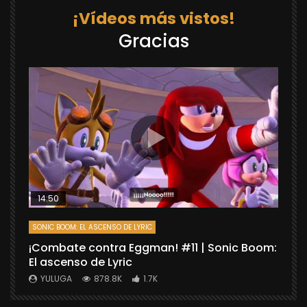
¡Vídeos más vistos!
Gracias
14:50
SONIC BOOM: EL ASCENSO DE LYRIC
D
¡Combate contra Eggman! #11 | Sonic Boom:
C
El ascenso de Lyric
r
X
YULUGA
878.8K
1.7K