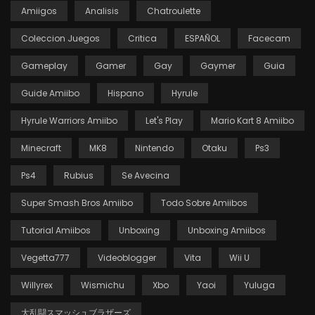
Amiigos
Analisis
Chatroulette
Coleccion Juegos
Critica
ESPAÑOL
Facecam
Gameplay
Gamer
Gay
Gaymer
Guia
Guide Amiibo
Hispano
Hyrule
Hyrule Warriors Amiibo
Let's Play
Mario Kart 8 Amiibo
Minecraft
MK8
Nintendo
Otaku
Ps3
Ps4
Rubius
Se Avecina
Super Smash Bros Amiibo
Todo Sobre Amiibos
Tutorial Amiibos
Unboxing
Unboxing Amiibos
Vegetta777
Videoblogger
Vita
Wii U
Willyrex
Wismichu
Xbo
Yaoi
Yuluga
大乱闘スマッシュブラザーズ