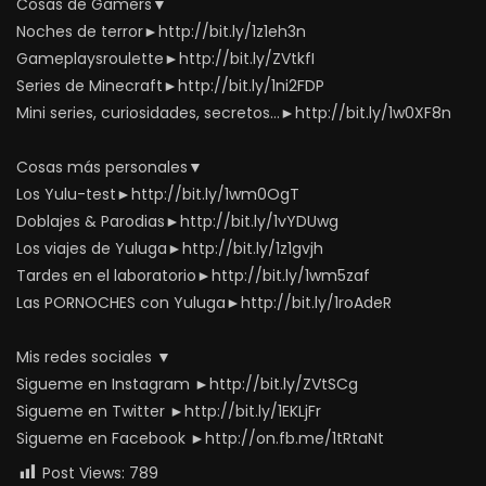
Cosas de Gamers▼
Noches de terror►http://bit.ly/1z1eh3n
Gameplaysroulette►http://bit.ly/ZVtkfI
Series de Minecraft►http://bit.ly/1ni2FDP
Mini series, curiosidades, secretos…►http://bit.ly/1w0XF8n
Cosas más personales▼
Los Yulu-test►http://bit.ly/1wm0OgT
Doblajes & Parodias►http://bit.ly/1vYDUwg
Los viajes de Yuluga►http://bit.ly/1z1gvjh
Tardes en el laboratorio►http://bit.ly/1wm5zaf
Las PORNOCHES con Yuluga►http://bit.ly/1roAdeR
Mis redes sociales ▼
Sigueme en Instagram ►http://bit.ly/ZVtSCg
Sigueme en Twitter ►http://bit.ly/1EKLjFr
Sigueme en Facebook ►http://on.fb.me/1tRtaNt
Post Views:
789