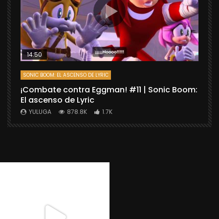
14:50
SONIC BOOM: EL ASCENSO DE LYRIC
D
¡Combate contra Eggman! #11 | Sonic Boom:
C
El ascenso de Lyric
r
X
YULUGA
878.8K
1.7K