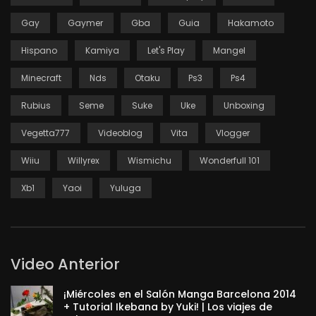
Gay
Gaymer
Gba
Guia
Hakamoto
Hispano
Kamiya
Let's Play
Mangel
Minecraft
Nds
Otaku
Ps3
Ps4
Rubius
Seme
Suke
Uke
Unboxing
Vegetta777
Videoblog
Vita
Vlogger
Wiiu
Willyrex
Wismichu
Wonderfull 101
Xb1
Yaoi
Yuluga
Video Anterior
¡Miércoles en el Salón Manga Barcelona 2014
+ Tutorial Ikebana by Yuki! | Los viajes de