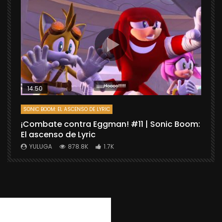
14:50
SONIC BOOM: EL ASCENSO DE LYRIC
D
¡Combate contra Eggman! #11 | Sonic Boom:
C
El ascenso de Lyric
r
X
YULUGA
878.8K
1.7K