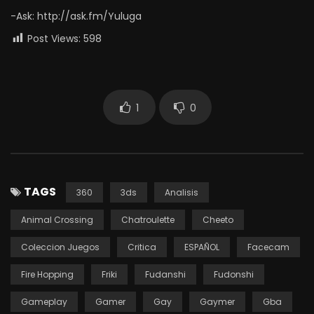
-Ask: http://ask.fm/Yuluga
Post Views:
598
1
0
TAGS
360
3ds
Analisis
Animal Crossing
Chatroulette
Cheeto
Coleccion Juegos
Critica
ESPAÑOL
Facecam
Fire Hopping
Friki
Fudanshi
Fudonshi
Gameplay
Gamer
Gay
Gaymer
Gba