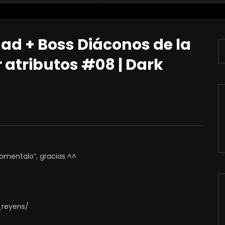
dad + Boss Diáconos de la
 atributos #08 | Dark
comentalo”, gracias ^^
_reyens/