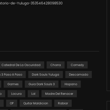
atorio-de-Yuluga-353546428098530
Catedral De La Oscuridad
Chorra
Comedy
s 3 Paso A Paso
Dark Souls Yuluga
Descamado
Games
Guia Dark Souls 3
Hispano
o
Locura
Lol
Madre Del Renacer
OP
Quitar Maldicion
Rabiar