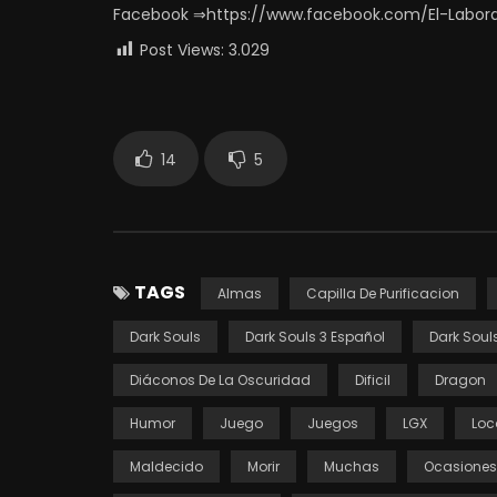
Facebook ⇒https://www.facebook.com/El-Labor
Post Views:
3.029
14
5
TAGS
Almas
Capilla De Purificacion
Dark Souls
Dark Souls 3 Español
Dark Soul
Diáconos De La Oscuridad
Dificil
Dragon
Humor
Juego
Juegos
LGX
Loc
Maldecido
Morir
Muchas
Ocasiones