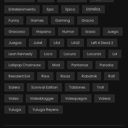
Entretenimiento
Epic
Epico
ESPAÑOL
Funny
Games
Gaming
Gracia
Gracioso
Hispano
Humor
Isaac
Juego
Juegos
Juliet
L4d
L4d2
Left 4 Dead 2
Leon Kennedy
Loco
Locura
Locuras
Lol
Lollipop Chainsaw
Mod
Pantanos
Parodia
Resident Evil
Risa
Risas
Robotnik
Rofl
Salero
Survival Edition
Tablones
Troll
Video
Videoblogger
Videojuegos
Videos
Yuluga
Yuluga Reyens