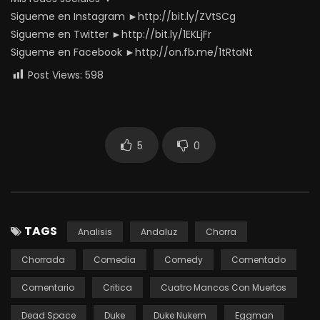
Sigueme en Instagram ►http://bit.ly/ZVtSCg
Sigueme en Twitter ►http://bit.ly/1EKLjFr
Sigueme en Facebook ►http://on.fb.me/1tRtaNt
Post Views:
598
5
0
TAGS
Analisis
Andaluz
Chorra
Chorrada
Comedia
Comedy
Comentado
Comentario
Critica
Cuatro Mancos Con Muertos
Dead Space
Duke
Duke Nukem
Eggman