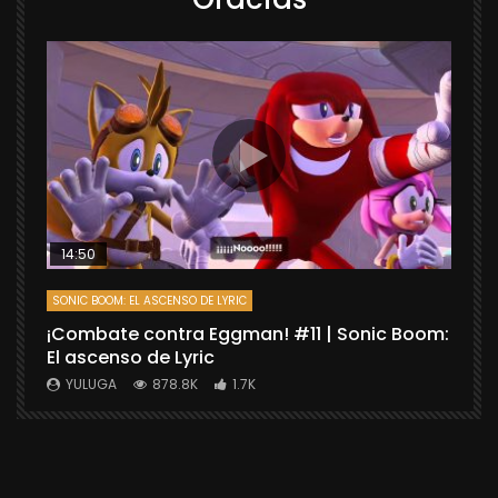
14:50
SONIC BOOM: EL ASCENSO DE LYRIC
D
¡Combate contra Eggman! #11 | Sonic Boom:
C
El ascenso de Lyric
r
X
YULUGA
878.8K
1.7K