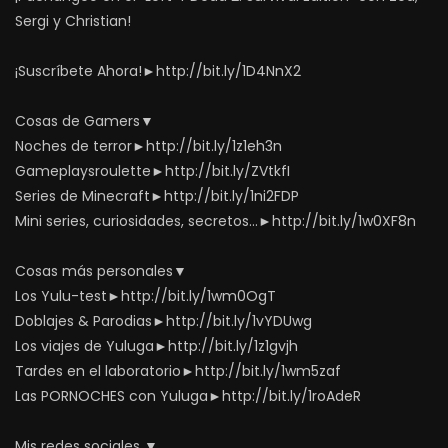
Sergi y Christian!
¡Suscríbete Ahora!►http://bit.ly/1D4NnX2
Cosas de Gamers▼
Noches de terror►http://bit.ly/1z1eh3n
Gameplaysroulette►http://bit.ly/ZVtkfI
Series de Minecraft►http://bit.ly/1ni2FDP
Mini series, curiosidades, secretos…►http://bit.ly/1w0XF8n
Cosas más personales▼
Los Yulu-test►http://bit.ly/1wm0OgT
Doblajes & Parodias►http://bit.ly/1vYDUwg
Los viajes de Yuluga►http://bit.ly/1z1gvjh
Tardes en el laboratorio►http://bit.ly/1wm5zaf
Las PORNOCHES con Yuluga►http://bit.ly/1roAdeR
Mis redes sociales ▼