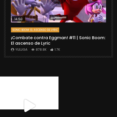
14:50
SONIC BOOM: EL ASCENSO DE LYRIC
D
¡Combate contra Eggman! #11 | Sonic Boom:
C
El ascenso de Lyric
r
X
YULUGA
878.8K
1.7K