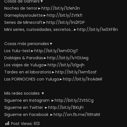
Cosas de Gamers▼
Noches de terror►http://bit.ly/1z1eh3n
Gameplaysroulette►http://bit.ly/ZVtkfI
Series de Minecraft►http://bit.ly/1ni2FDP
Mini series, curiosidades, secretos…►http://bit.ly/1w0XF8n
Cosas más personales▼
Los Yulu-test►http://bit.ly/1wm0OgT
Doblajes & Parodias►http://bit.ly/1vYDUwg
Los viajes de Yuluga►http://bit.ly/1z1gvjh
Tardes en el laboratorio►http://bit.ly/1wm5zaf
Las PORNOCHES con Yuluga►http://bit.ly/1roAdeR
Mis redes sociales ▼
Sigueme en Instagram ►http://bit.ly/ZVtSCg
Sigueme en Twitter ►http://bit.ly/1EKLjFr
Sigueme en Facebook ►http://on.fb.me/1tRtaNt
Post Views:
613