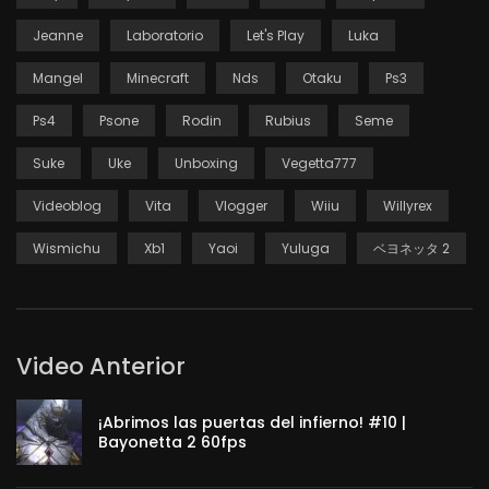
Jeanne
Laboratorio
Let's Play
Luka
Mangel
Minecraft
Nds
Otaku
Ps3
Ps4
Psone
Rodin
Rubius
Seme
Suke
Uke
Unboxing
Vegetta777
Videoblog
Vita
Vlogger
Wiiu
Willyrex
Wismichu
Xb1
Yaoi
Yuluga
ベヨネッタ 2
Video Anterior
¡Abrimos las puertas del infierno! #10 |
Bayonetta 2 60fps