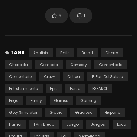
5
1
TAGS
Analisis
Baile
Bread
Chorra
Chorrada
Comedia
Comedy
Comentado
Comentario
Crazy
Critica
El Pan Del Salseo
Entretenimiento
Epic
Epico
ESPAÑOL
Frigo
Funny
Games
Gaming
Goty Simulator
Gracia
Gracioso
Hispano
Humor
I Am Bread
Juego
Juegos
Loco
Locura
Locuras
Lol
Mermelada