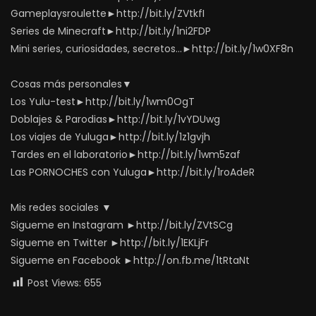
Gameplaysroulette►http://bit.ly/ZVtkfI
Series de Minecraft►http://bit.ly/1ni2FDP
Mini series, curiosidades, secretos…►http://bit.ly/1w0XF8n
Cosas más personales▼
Los Yulu-test►http://bit.ly/1wm0OgT
Doblajes & Parodias►http://bit.ly/1vYDUwg
Los viajes de Yuluga►http://bit.ly/1z1gvjh
Tardes en el laboratorio►http://bit.ly/1wm5zaf
Las PORNOCHES con Yuluga►http://bit.ly/1roAdeR
Mis redes sociales ▼
Sigueme en Instagram ►http://bit.ly/ZVtSCg
Sigueme en Twitter ►http://bit.ly/1EKLjFr
Sigueme en Facebook ►http://on.fb.me/1tRtaNt
Post Views:
655