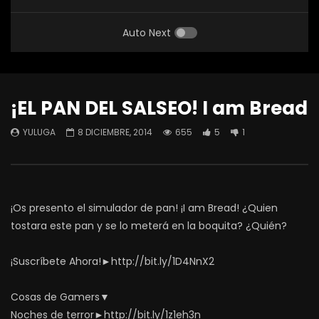
Auto Next
¡EL PAN DEL SALSEO! I am Bread
YULUGA
8 DICIEMBRE, 2014
655
5
1
¡Os presento el simulador de pan! ¡I am Bread! ¿Quien
tostara este pan y se lo meterá en la boquita? ¿Quién?
¡Suscríbete Ahora!►http://bit.ly/1D4NnX2
Cosas de Gamers▼
Noches de terror►http://bit.ly/1z1eh3n