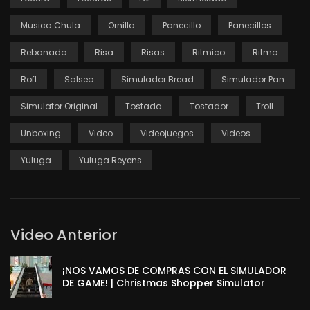
Musica Chula
Ornilla
Panecillo
Panecillos
Rebanada
Risa
Risas
Ritmico
Ritmo
Rofl
Salseo
Simulador Bread
Simulador Pan
Simulator Original
Tostada
Tostador
Troll
Unboxing
Video
Videojuegos
Videos
Yuluga
Yuluga Reyens
Video Anterior
¡NOS VAMOS DE COMPRAS CON EL SIMULADOR
DE GAME! | Christmas Shopper Simulator