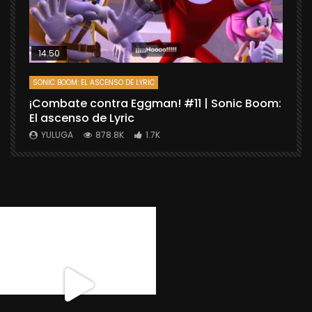
14:50
SONIC BOOM: EL ASCENSO DE LYRIC
D
¡Combate contra Eggman! #11 | Sonic Boom:
C
El ascenso de Lyric
r
X
YULUGA
878.8K
1.7K