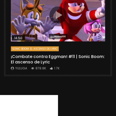
14:50
SONIC BOOM: EL ASCENSO DE LYRIC
D
¡Combate contra Eggman! #11 | Sonic Boom:
C
El ascenso de Lyric
r
X
YULUGA
878.8K
1.7K