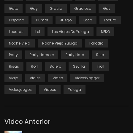
Gato
Gay
Gracia
Gracioso
Guy
Hispano
Humor
Juego
Loco
Locura
Locuras
Lol
Los Viajes De Yuluga
NEKO
Noche Vieja
Noche Vieja Yuluga
Parodia
Party
Party Harcore
Party Hard
Risa
Risas
Rofl
Salero
Sevilla
Troll
Viaje
Viajes
Video
Videoblogger
Videojuegos
Videos
Yuluga
Video Anterior