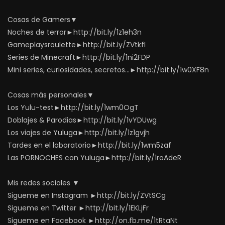
Cosas de Gamers▼
Noches de terror►http://bit.ly/1z1eh3n
Gameplaysroulette►http://bit.ly/ZVtkfI
Series de Minecraft►http://bit.ly/1ni2FDP
Mini series, curiosidades, secretos…►http://bit.ly/1w0XF8n
Cosas más personales▼
Los Yulu-test►http://bit.ly/1wm0OgT
Doblajes & Parodias►http://bit.ly/1vYDUwg
Los viajes de Yuluga►http://bit.ly/1z1gvjh
Tardes en el laboratorio►http://bit.ly/1wm5zaf
Las PORNOCHES con Yuluga►http://bit.ly/1roAdeR
Mis redes sociales ▼
Sigueme en Instagram ►http://bit.ly/ZVtSCg
Sigueme en Twitter ►http://bit.ly/1EKLjFr
Sigueme en Facebook ►http://on.fb.me/1tRtaNt