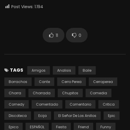
Post Views:
1.194
11
0
TAGS
Amigos
Analisis
Baile
Borrachos
Cante
Cerro Perea
Cerroperea
Chorra
Chorrada
Chupitos
Comedia
Comedy
Comentado
Comentario
Critica
Discoteca
Ecija
El Señor De Los Anillos
Epic
Epico
ESPAÑOL
Fiesta
Friend
Funny