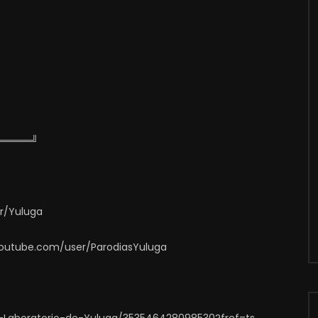
═════╝
er/Yuluga
.youtube.com/user/ParodiasYuluga