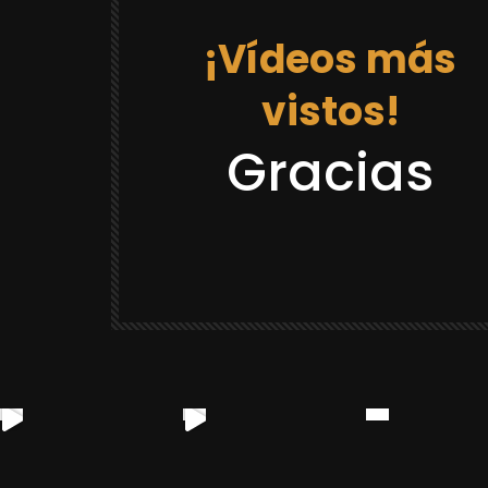
¡Vídeos más
vistos!
12:03
Gracias
DRAGON BALL REACCIONES
LACK GOKU
REACCION “DR GOKU 21 LA PRISION
¡CASTAÑEDA SE VOLVIO LOCO Y SE
CREE QUE ES GOKU! 😂
YULUGA
88.8K
2.3K