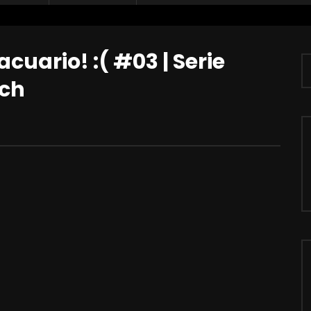
acuario! :( #03 | Serie
tch