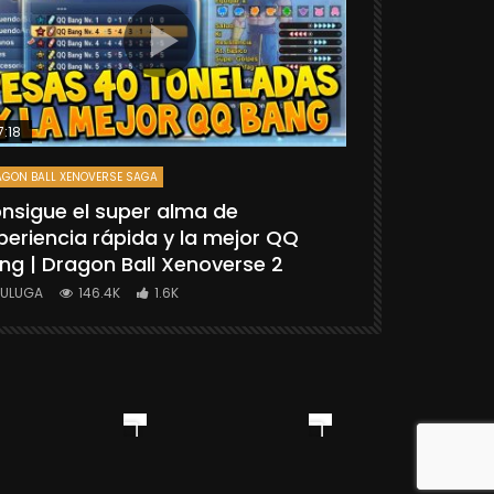
7:18
25:06
GON BALL XENOVERSE SAGA
DRAGON BALL FIGH
nsigue el super alma de
[TUTORIAL
periencia rápida y la mejor QQ
“GOKU SSG
ng | Dragon Ball Xenoverse 2
BALL FIGHT
YULUGA
146.4K
1.6K
YULUGA
1