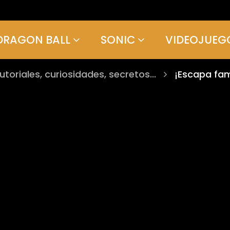
DRAGON BALL
SONIC
VIDEOJUEG
tutoriales, curiosidades, secretos...
¡Escapa fami