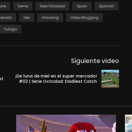
one
Seme
Sere Octodad
Spain
Spanish
merado
Uke
Unboxing
Video Blogging
Yuluga
Siguiente video
¡De luna de miel en el super mercado!
st
#02 | Serie Octodad: Dadliest Catch