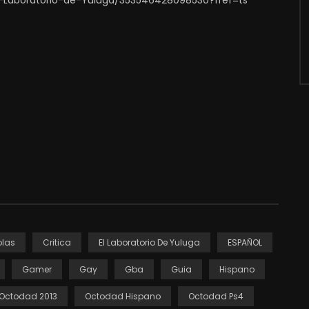
-Laboratorio-de-Yuluga/353546428098530?fref=ts
las
Critica
El Laboratorio De Yuluga
ESPAÑOL
Gamer
Gay
Gba
Guia
Hispano
Octodad 2013
Octodad Hispano
Octodad Ps4