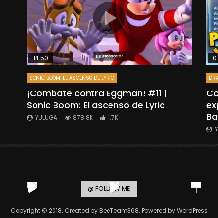
14:50
0
SONIC BOOM: EL ASCENSO DE LYRIC
DRA
”
¡Combate contra Eggman! #11 |
Co
Sonic Boom: El ascenso de Lyric
ex
Ba
YULUGA
878.8K
1.7K
@ FOLLOW ME
Copyright © 2018. Created by BeeTeam368. Powered by WordPress