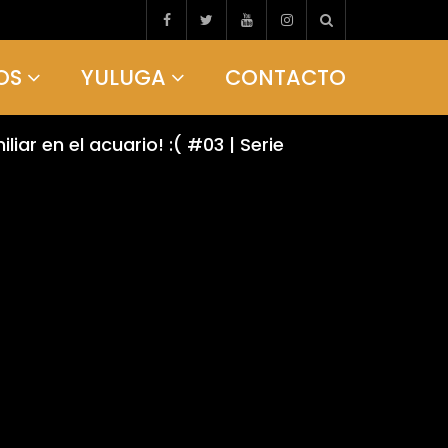
OS
YULUGA
CONTACTO
liar en el acuario! :( #03 | Serie