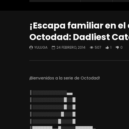
¡Escapa familiar en el 
Octodad: Dadliest Ca
YULUGA
24 FEBRERO, 2014
507
1
0
¡Bienvenidos a la serie de Octodad!
║░░░░░░░░░░░░▄▄
║░░░░░░░░░░░█░░█
║░░░░░░░░░░░█░░█
║░░░░░░░░░░█░░░█
║░░░░░░░░░█░░░░█
║███████▄▄█░░░░░██████▄