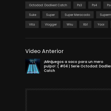
Octodad: Dadliest Catch
Ps3
Ps4
Ps
Suke
Super
Super Meracado
Super
Vita
Vlogger
Wiiu
Xb1
Yaoi
Video Anterior
¡Minijuegos a saco para un mero
pulpo! :( #04 | Serie Octodad: Dadlie
Catch