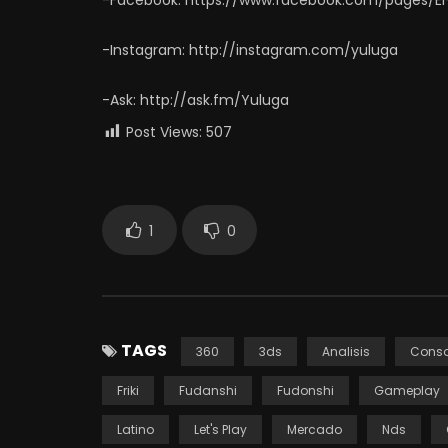
-Facebook: https://www.facebook.com/pages/El
-Instagram: http://instagram.com/yuluga
-Ask: http://ask.fm/Yuluga
Post Views:
507
1
0
TAGS
360
3ds
Analisis
Conso
Friki
Fudanshi
Fudonshi
Gameplay
Latino
Let's Play
Mercado
Nds