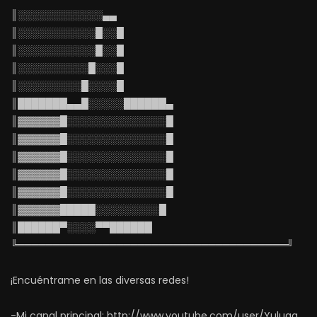
║░░░░░░░░░░░░▄▄
║░░░░░░░░░░░█░░█
║░░░░░░░░░░░█░░█
║░░░░░░░░░░█░░░█
║░░░░░░░░░█░░░░█
║███████▄▄█░░░░░██████▄
║▓▓▓▓▓▓█░░░░░░░░░░░░░░█
║▓▓▓▓▓▓█░░░░░░░░░░░░░░█
║▓▓▓▓▓▓█░░░░░░░░░░░░░░█
║▓▓▓▓▓▓█░░░░░░░░░░░░░░█
║▓▓▓▓▓▓█░░░░░░░░░░░░░░█
║▓▓▓▓▓▓█████░░░░░░░░░█
║██████▀░░░░▀▀██████
╚══════════════════════════════════════╝
¡Encuéntrame en las diversas redes!
-Mi canal principal: http://www.youtube.com/user/Yuluga