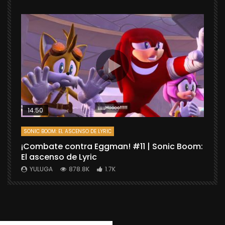
14:50
SONIC BOOM: EL ASCENSO DE LYRIC
D
¡Combate contra Eggman! #11 | Sonic Boom:
C
El ascenso de Lyric
r
X
YULUGA
878.8K
1.7K