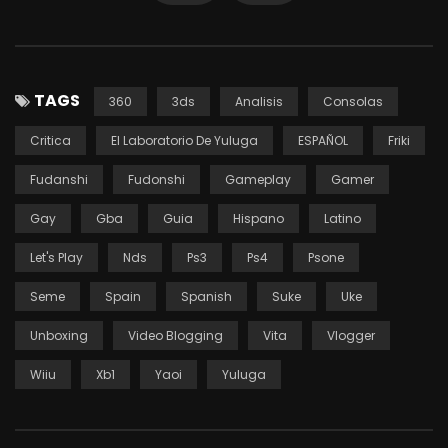
TAGS
360
3ds
Analisis
Consolas
Critica
El Laboratorio De Yuluga
ESPAÑOL
Friki
Fudanshi
Fudonshi
Gameplay
Gamer
Gay
Gba
Guia
Hispano
Latino
Let's Play
Nds
Ps3
Ps4
Psone
Seme
Spain
Spanish
Suke
Uke
Unboxing
Video Blogging
Vita
Vlogger
Wiiu
Xb1
Yaoi
Yuluga