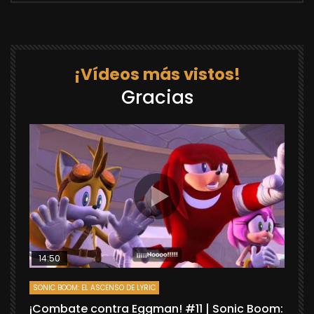
¡Vídeos más vistos!
Gracias
14:50
SONIC BOOM: EL ASCENSO DE LYRIC
D
¡Combate contra Eggman! #11 | Sonic Boom:
C