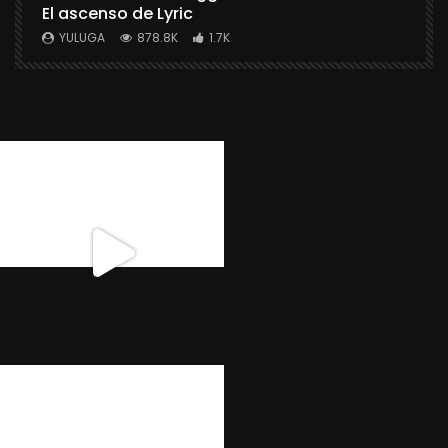
El ascenso de Lyric
r
X
YULUGA
878.8K
1.7K