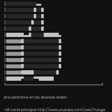
║░░░░░░░░░░░░▄▄
║░░░░░░░░░░░█░░█
║░░░░░░░░░░░█░░█
║░░░░░░░░░░█░░░█
║░░░░░░░░░█░░░░█
║███████▄▄█░░░░░██████▄
║▓▓▓▓▓▓█░░░░░░░░░░░░░░█
║▓▓▓▓▓▓█░░░░░░░░░░░░░░█
║▓▓▓▓▓▓█░░░░░░░░░░░░░░█
║▓▓▓▓▓▓█░░░░░░░░░░░░░░█
║▓▓▓▓▓▓█░░░░░░░░░░░░░░█
║▓▓▓▓▓▓█████░░░░░░░░░█
║██████▀░░░░▀▀██████
╚══════════════════════════════════════╝
¡Encuéntrame en las diversas redes!
-Mi canal principal: http://www.youtube.com/user/Yuluga