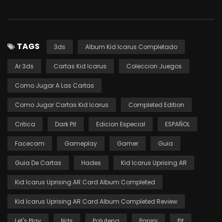
TAGS
3ds
Album Kid Icarus Completado
Ar 3ds
Cartas Kid Icarus
Coleccion Juegos
Como Jugar A Las Cartas
Como Jugar Cartas Kid Icarus
Completed Edition
Critica
Dark Pit
Edicion Especial
ESPAÑOL
Facecam
Gameplay
Gamer
Guia
Guia De Cartas
Hades
Kid Icarus Uprising AR
Kid Icarus Uprising AR Card Album Completed
Kid Icarus Uprising AR Card Album Completed Review
Let's Play
Nds
Palutena
Panini
Pit