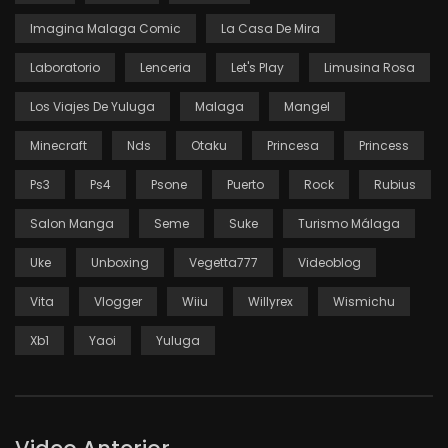
Imagina Malaga Comic
La Casa De Mira
Laboratorio
Lenceria
Let's Play
Limusina Rosa
Los Viajes De Yuluga
Malaga
Mangel
Minecraft
Nds
Otaku
Princesa
Princess
Ps3
Ps4
Psone
Puerto
Rock
Rubius
Salon Manga
Seme
Suke
Turismo Málaga
Uke
Unboxing
Vegetta777
Videoblog
Vita
Vlogger
Wiiu
Willyrex
Wismichu
Xb1
Yaoi
Yuluga