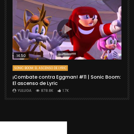
14:50
SONIC BOOM: EL ASCENSO DE LYRIC
D
¡Combate contra Eggman! #11 | Sonic Boom:
C
El ascenso de Lyric
r
X
YULUGA
878.8K
1.7K