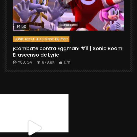
14:50
SONIC BOOM: EL ASCENSO DE LYRIC
D
¡Combate contra Eggman! #11 | Sonic Boom:
C
El ascenso de Lyric
r
X
YULUGA
878.8K
1.7K