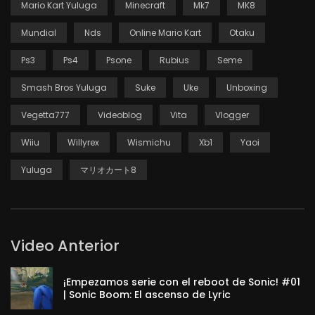
Mario Kart Yuluga
Minecraft
Mk7
MK8
Mundial
Nds
Online Mario Kart
Otaku
Ps3
Ps4
Psone
Rubius
Seme
Smash Bros Yuluga
Suke
Uke
Unboxing
Vegetta777
Videoblog
Vita
Vlogger
Wiiu
Willyrex
Wismichu
Xb1
Yaoi
Yuluga
マリオカート8
Video Anterior
¡Empezamos serie con el reboot de Sonic! #01
| Sonic Boom: El ascenso de Lyric