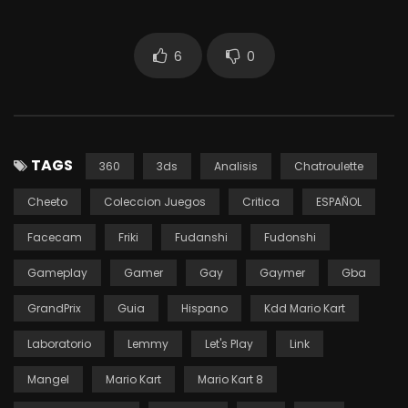
6
0
TAGS
360
3ds
Analisis
Chatroulette
Cheeto
Coleccion Juegos
Critica
ESPAÑOL
Facecam
Friki
Fudanshi
Fudonshi
Gameplay
Gamer
Gay
Gaymer
Gba
GrandPrix
Guia
Hispano
Kdd Mario Kart
Laboratorio
Lemmy
Let's Play
Link
Mangel
Mario Kart
Mario Kart 8