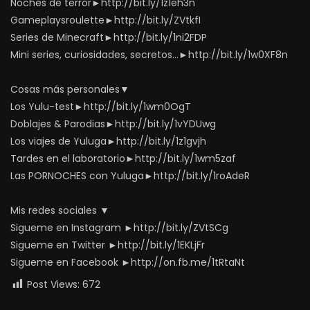
Noches de terror►http://bit.ly/1z1eh3n
Gameplaysroulette►http://bit.ly/ZVtkfI
Series de Minecraft►http://bit.ly/1ni2FDP
Mini series, curiosidades, secretos…►http://bit.ly/1w0XF8n
Cosas más personales▼
Los Yulu-test►http://bit.ly/1wm0OgT
Doblajes & Parodias►http://bit.ly/1vYDUwg
Los viajes de Yuluga►http://bit.ly/1z1gvjh
Tardes en el laboratorio►http://bit.ly/1wm5zaf
Las PORNOCHES con Yuluga►http://bit.ly/1roAdeR
Mis redes sociales ▼
Sigueme en Instagram ►http://bit.ly/ZVtSCg
Sigueme en Twitter ►http://bit.ly/1EKLjFr
Sigueme en Facebook ►http://on.fb.me/1tRtaNt
Post Views:
672