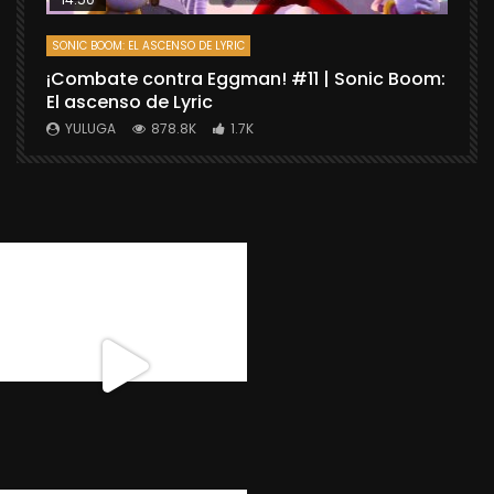
SONIC BOOM: EL ASCENSO DE LYRIC
D
¡Combate contra Eggman! #11 | Sonic Boom:
C
El ascenso de Lyric
r
X
YULUGA
878.8K
1.7K