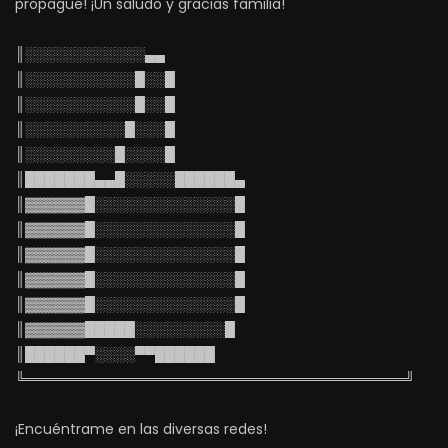
propague! ¡Un saludo y gracias familia!
║░░░░░░░░░░░░▄▄
║░░░░░░░░░░░█░░█
║░░░░░░░░░░░█░░█
║░░░░░░░░░░█░░░█
║░░░░░░░░░█░░░░█
║███████▄▄█░░░░░██████▄
║▓▓▓▓▓▓█░░░░░░░░░░░░░░█
║▓▓▓▓▓▓█░░░░░░░░░░░░░░█
║▓▓▓▓▓▓█░░░░░░░░░░░░░░█
║▓▓▓▓▓▓█░░░░░░░░░░░░░░█
║▓▓▓▓▓▓█░░░░░░░░░░░░░░█
║▓▓▓▓▓▓█████░░░░░░░░░█
║██████▀░░░░▀▀██████
╚══════════════════════════════════════╝
¡Encuéntrame en las diversas redes!