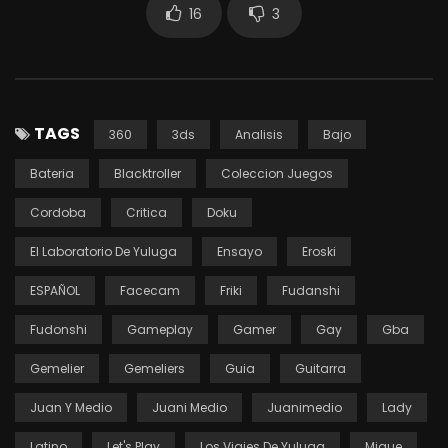
16
3
TAGS
360
3ds
Analisis
Bajo
Bateria
Blacktroller
Coleccion Juegos
Cordoba
Critica
Doku
El Laboratorio De Yuluga
Ensayo
Eroski
ESPAÑOL
Facecam
Friki
Fudanshi
Fudonshi
Gameplay
Gamer
Gay
Gba
Gemelier
Gemeliers
Guia
Guitarra
Juan Y Medio
Juani Medio
Juanimedio
Lady
Latino
Let's Play
Los Viajes De Yuluga
Migue