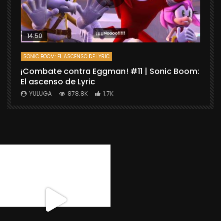
14:50
SONIC BOOM: EL ASCENSO DE LYRIC
D
¡Combate contra Eggman! #11 | Sonic Boom:
C
El ascenso de Lyric
r
X
YULUGA
878.8K
1.7K