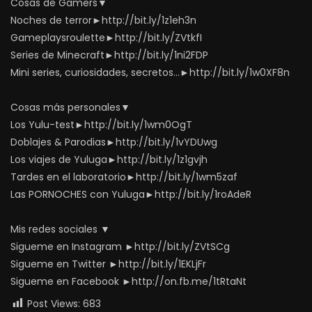
Cosas de Gamers▼
Noches de terror►http://bit.ly/1z1eh3n
Gameplaysroulette►http://bit.ly/ZVtkfI
Series de Minecraft►http://bit.ly/1ni2FDP
Mini series, curiosidades, secretos…►http://bit.ly/1w0XF8n
Cosas más personales▼
Los Yulu-test►http://bit.ly/1wm0OgT
Doblajes & Parodias►http://bit.ly/1vYDUwg
Los viajes de Yuluga►http://bit.ly/1z1gvjh
Tardes en el laboratorio►http://bit.ly/1wm5zaf
Las PORNOCHES con Yuluga►http://bit.ly/1roAdeR
Mis redes sociales ▼
Sigueme en Instagram ►http://bit.ly/ZVtSCg
Sigueme en Twitter ►http://bit.ly/1EKLjFr
Sigueme en Facebook ►http://on.fb.me/1tRtaNt
Post Views:
683