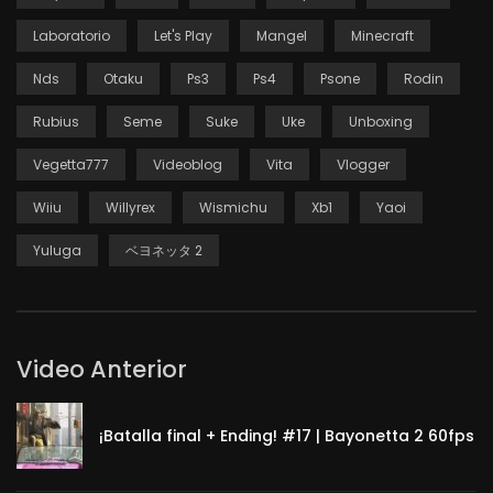
Laboratorio
Let's Play
Mangel
Minecraft
Nds
Otaku
Ps3
Ps4
Psone
Rodin
Rubius
Seme
Suke
Uke
Unboxing
Vegetta777
Videoblog
Vita
Vlogger
Wiiu
Willyrex
Wismichu
Xb1
Yaoi
Yuluga
ベヨネッタ 2
Video Anterior
¡Batalla final + Ending! #17 | Bayonetta 2 60fps