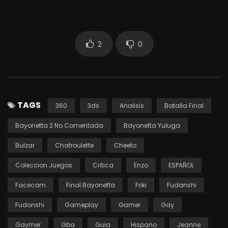
2
0
TAGS
360
3ds
Analisis
Batalla Final
Bayonetta 2 No Comentada
Bayonetta Yuluga
Bulzar
Chatroulette
Cheeto
Coleccion Juegos
Critica
Enzo
ESPAÑOL
Facecam
Final Bayonetta
Friki
Fudanshi
Fudonshi
Gameplay
Gamer
Gay
Gaymer
Gba
Guia
Hispano
Jeanne