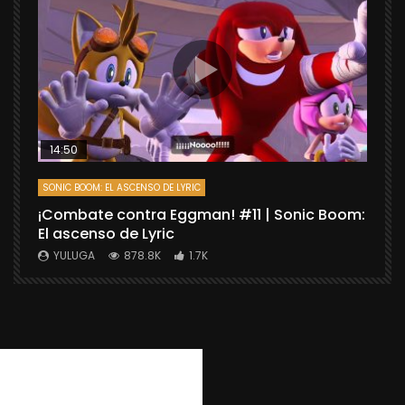
14:50
SONIC BOOM: EL ASCENSO DE LYRIC
D
¡Combate contra Eggman! #11 | Sonic Boom:
C
El ascenso de Lyric
r
X
YULUGA
878.8K
1.7K