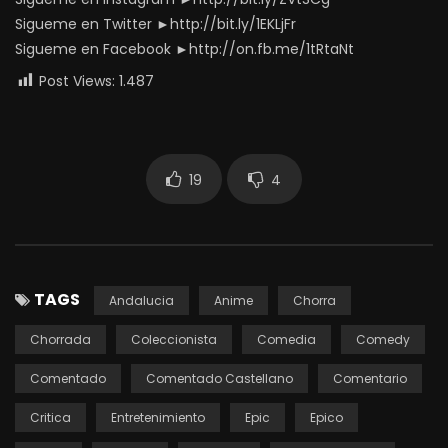
Sigueme en Twitter ►http://bit.ly/1EKLjFr
Sigueme en Facebook ►http://on.fb.me/1tRtaNt
Post Views:
1.487
19
4
TAGS
Andalucia
Anime
Chorra
Chorrada
Coleccionista
Comedia
Comedy
Comentado
Comentado Castellano
Comentario
Critica
Entretenimiento
Epic
Epico