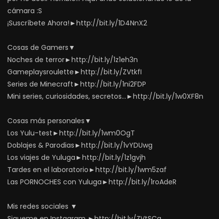
cámara :S
¡Suscríbete Ahora!►http://bit.ly/1D4NnX2
Cosas de Gamers▼
Noches de terror►http://bit.ly/1z1eh3n
Gameplaysroulette►http://bit.ly/ZVtkfI
Series de Minecraft►http://bit.ly/1ni2FDP
Mini series, curiosidades, secretos…►http://bit.ly/1w0XF8n
Cosas más personales▼
Los Yulu-test►http://bit.ly/1wm0OgT
Doblajes & Parodias►http://bit.ly/1vYDUwg
Los viajes de Yuluga►http://bit.ly/1z1gvjh
Tardes en el laboratorio►http://bit.ly/1wm5zaf
Las PORNOCHES con Yuluga►http://bit.ly/1roAdeR
Mis redes sociales ▼
Sigueme en Instagram ►http://bit.ly/ZVtSCg