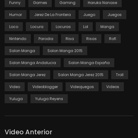
Funny
Games
Gaming
Haruka Nanase
Humor
Jerez De La Frontera
Juego
Juegos
Loco
Locura
Locuras
Lol
Manga
Nintendo
Parodia
Risa
Risas
Rofl
Salon Manga
Salon Manga 2015
Salon Manga Andalucia
Salon Manga España
Salon Manga Jerez
Salon Manga Jerez 2015
Troll
Video
Videoblogger
Videojuegos
Videos
Yuluga
Yuluga Reyens
Video Anterior