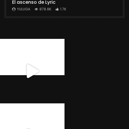
El ascenso de Lyric
r
X
YULUGA
878.8K
1.7K