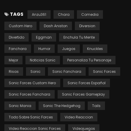
TAGS
Anzu361
Chara
Comedia
Custom Hero
Dash Aniston
Diversion
Divertido
Eggman
Enchula Tu Mente
Fanchara
Humor
Juegos
Knuckles
Mejor
Noticias Sonic
Personaliza Tu Personaje
Risas
Sonic
Sonic Fanchara
Sonic Forces
Sonic Forces Custom Hero
Sonic Forces Español
Sonic Forces Fanchara
Sonic Forces Gameplay
Sonic Mania
Sonic The Hedgehog
Tails
Todo Sobre Sonic Forces
Video Reaccion
Video Reaccion Sonic Forces
Videojuegos