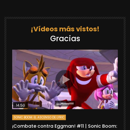
¡Vídeos más vistos!
Gracias
14:50
SONIC BOOM: EL ASCENSO DE LYRIC
D
¡Combate contra Eggman! #11 | Sonic Boom:
C