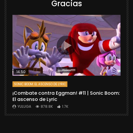
Gracias
14:50
SONIC BOOM: EL ASCENSO DE LYRIC
D
¡Combate contra Eggman! #11 | Sonic Boom:
C
El ascenso de Lyric
r
X
YULUGA
878.8K
1.7K