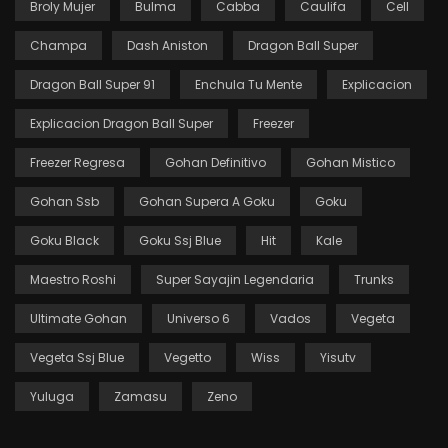
Broly Mujer
Bulma
Cabba
Caulifa
Cell
Champa
Dash Aniston
Dragon Ball Super
Dragon Ball Super 91
Enchula Tu Mente
Explicacion
Explicacion Dragon Ball Super
Freezer
Freezer Regresa
Gohan Definitivo
Gohan Mistico
Gohan Ssb
Gohan Supera A Goku
Goku
Goku Black
Goku Ssj Blue
Hit
Kale
Maestro Roshi
Super Sayajin Legendaria
Trunks
Ultimate Gohan
Universo 6
Vados
Vegeta
Vegeta Ssj Blue
Vegetto
Wiss
Yisutv
Yuluga
Zamasu
Zeno