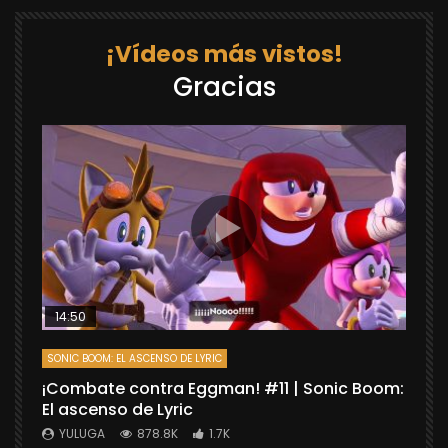
¡Vídeos más vistos!
Gracias
14:50
SONIC BOOM: EL ASCENSO DE LYRIC
D
¡Combate contra Eggman! #11 | Sonic Boom:
C
El ascenso de Lyric
r
X
YULUGA
878.8K
1.7K