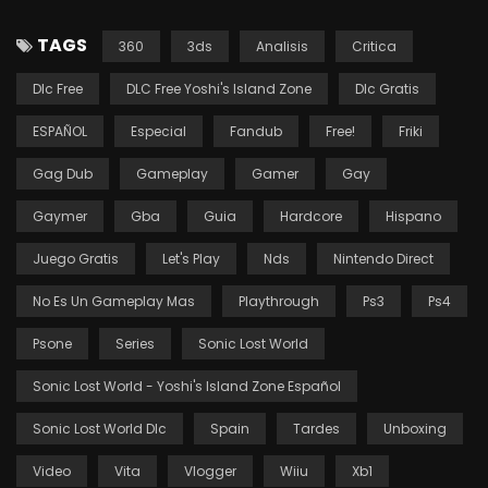
TAGS
360
3ds
Analisis
Critica
Dlc Free
DLC Free Yoshi's Island Zone
Dlc Gratis
ESPAÑOL
Especial
Fandub
Free!
Friki
Gag Dub
Gameplay
Gamer
Gay
Gaymer
Gba
Guia
Hardcore
Hispano
Juego Gratis
Let's Play
Nds
Nintendo Direct
No Es Un Gameplay Mas
Playthrough
Ps3
Ps4
Psone
Series
Sonic Lost World
Sonic Lost World - Yoshi's Island Zone Español
Sonic Lost World Dlc
Spain
Tardes
Unboxing
Video
Vita
Vlogger
Wiiu
Xb1