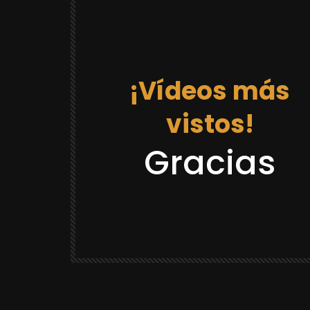
¡Vídeos más
vistos!
12:03
Gracias
DRAGON BALL REACCIONES
LACK GOKU
REACCION “DR GOKU 21 LA PRISION
¡CASTAÑEDA SE VOLVIO LOCO Y SE
CREE QUE ES GOKU! 😂
YULUGA
88.8K
2.3K