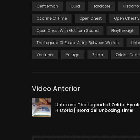
Gentleman
Guia
Hardcore
Hispano
Ocarine Of Time
Open Chest
Open Chest 
Open Chest With Get Item Sound
Playthrough
The Legend Of Zelda: A Link Between Worlds
Unb
Youtuber
Yuluga
Zelda
Zelda : Ocar
Video Anterior
Unboxing The Legend of Zelda: Hyrul
Historia | ¡Hora del Unboxing Time!