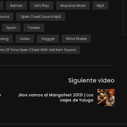
Ikemen
Let's Play
Mayoras Mask
Mp3
Sound
Open Chest Sound Mp3
Spain
Tardes
oxing
Video
Vlogger
Wind Waker
ina Of Time Open Chest With Get Item Sound
Siguiente video
e
¡Nos vamos al Mangafest 2013! | Los
viajes de Yuluga