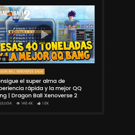
7:18
25:06
GON BALL XENOVERSE SAGA
DRAGON BALL FIGH
nsigue el super alma de
[TUTORIAL
periencia rápida y la mejor QQ
“GOKU SSG
ng | Dragon Ball Xenoverse 2
BALL FIGHT
YULUGA
146.4K
1.6K
YULUGA
1