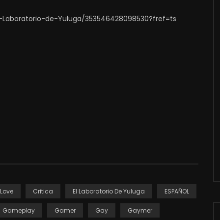
-Laboratorio-de-Yuluga/353546428098530?fref=ts
 Love
Critica
El Laboratorio De Yuluga
ESPAÑOL
Gameplay
Gamer
Gay
Gaymer