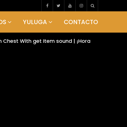
OS
YULUGA
CONTACTO
n Chest With get Item sound | ¡Hora