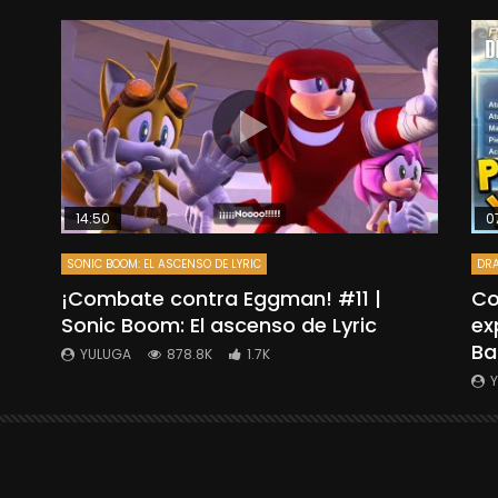
14:50
0
SONIC BOOM: EL ASCENSO DE LYRIC
DRA
”
¡Combate contra Eggman! #11 |
Co
Sonic Boom: El ascenso de Lyric
ex
Ba
YULUGA
878.8K
1.7K