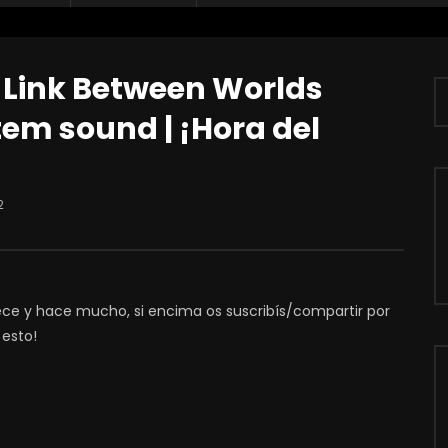
A Link Between Worlds
tem sound | ¡Hora del
2
dece y hace mucho, si encima os suscribís/compartir por
 esto!