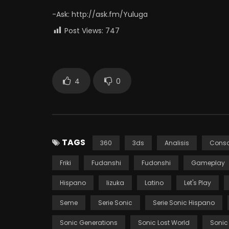
-Ask: http://ask.fm/Yuluga
Post Views:
747
4
0
TAGS
360
3ds
Analisis
Conso
Friki
Fudanshi
Fudonshi
Gameplay
Hispano
Iizuka
Latino
Let's Play
Seme
Serie Sonic
Serie Sonic Hispano
Sonic Generations
Sonic Lost World
Sonic