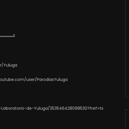
═════╝
er/Yuluga
.youtube.com/user/ParodiasYuluga
-Laboratorio-de-Yuluga/353546428098530?fref=ts