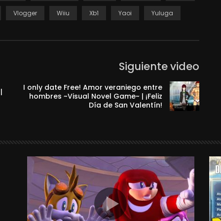
Vlogger
Wiiu
Xb1
Yaoi
Yuluga
Siguiente video
I only date Free! Amor veraniego entre
|
hombres ~Visual Novel Game~ | ¡Feliz
Día de San Valentín!