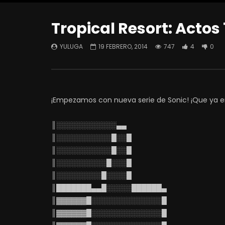
Tropical Resort: Actos 
YULUGA
19 FEBRERO, 2014
747
4
0
¡Empezamos con nueva serie de Sonic! ¡Que ya era
║░░░░░░░░░░░░▄▄
║░░░░░░░░░░░█░░█
║░░░░░░░░░░░█░░█
║░░░░░░░░░░█░░░█
║░░░░░░░░░█░░░░█
║███████▄▄█░░░░░██████▄
║▓▓▓▓▓▓█░░░░░░░░░░░░░░█
║▓▓▓▓▓▓█░░░░░░░░░░░░░░█