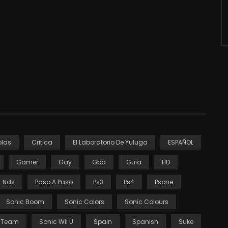
las
Critica
El Laboratorio De Yuluga
ESPAÑOL
Gamer
Gay
Gba
Guia
HD
Nds
Paso A Paso
Ps3
Ps4
Psone
Sonic Boom
Sonic Colors
Sonic Colours
 Team
Sonic Wii U
Spain
Spanish
Suke