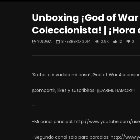
Unboxing ¡God of War 
Coleccionista! | ¡Hora
YULUGA
8 FEBRERO, 2014
0.9K
12
0
‘Kratos a invadido mi casa! ¡God of War Ascension
¡Compartir, likes y suscribiros! ¡¡¡DARME HAMOR!!!
—
-Mi canal principal: http://www.youtube.com/us
-Segundo canal solo para parodias: http://www