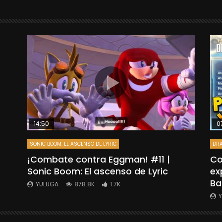
14:50
0
SONIC BOOM: EL ASCENSO DE LYRIC
DRA
”
¡Combate contra Eggman! #11 |
Co
Sonic Boom: El ascenso de Lyric
ex
Ba
YULUGA
878.8K
1.7K