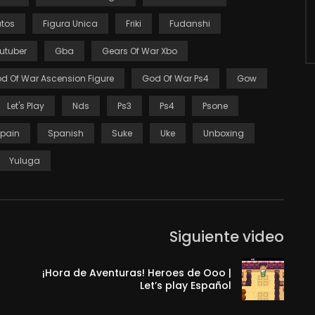
atos
Figura Unica
Friki
Fudanshi
utuber
Gba
Gears Of War Xbo
d Of War Ascension Figure
God Of War Ps4
Gow
Let's Play
Nds
Ps3
Ps4
Psone
pain
Spanish
Suke
Uke
Unboxing
Yuluga
Siguiente video
¡Hora de Aventuras! Heroes de Ooo |
Let’s play Español