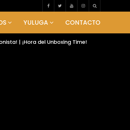
OS
YULUGA
CONTACTO
nista! | ¡Hora del Unboxing Time!