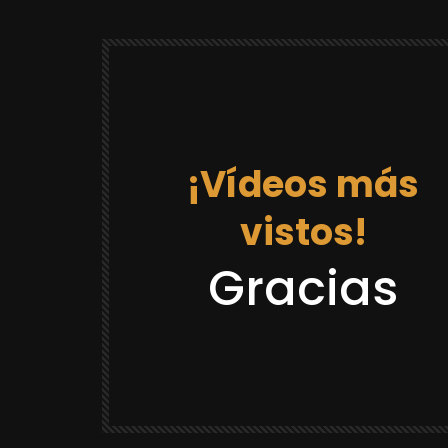
¡Vídeos más
vistos!
12:03
Gracias
DRAGON BALL REACCIONES
LACK GOKU
REACCION “DR GOKU 21 LA PRISION
¡CASTAÑEDA SE VOLVIO LOCO Y SE
CREE QUE ES GOKU! 😂
YULUGA
88.8K
2.3K