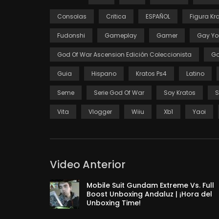
Consolas
Critica
ESPAÑOL
Figura Kr
Fudonshi
Gameplay
Gamer
Gay Yo
God Of War Ascension Edición Coleccionista
Go
Guia
Hispano
Kratos Ps4
Latino
Seme
Serie God Of War
Soy Kratos
S
Vita
Vlogger
Wiiu
Xb1
Yaoi
Video Anterior
Mobile Suit Gundam Extreme Vs. Full
Boost Unboxing Andaluz | ¡Hora del
Unboxing Time!