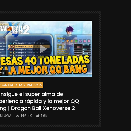
7:18
25:06
GON BALL XENOVERSE SAGA
DRAGON BALL FIGH
nsigue el super alma de
[TUTORIAL
periencia rápida y la mejor QQ
“GOKU SSG
ng | Dragon Ball Xenoverse 2
BALL FIGHT
YULUGA
146.4K
1.6K
YULUGA
1