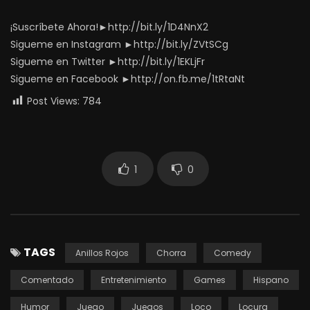
¡Suscríbete Ahora!►http://bit.ly/1D4NnX2
Sigueme en Instagram ►http://bit.ly/ZVtSCg
Sigueme en Twitter ►http://bit.ly/1EKLjFr
Sigueme en Facebook ►http://on.fb.me/1tRtaNt
Post Views:
784
1
0
TAGS
Anillos Rojos
Chorra
Comedy
Comentado
Entretenimiento
Games
Hispano
Humor
Juego
Juegos
Loco
Locura