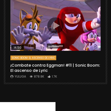
14:50
SONIC BOOM: EL ASCENSO DE LYRIC
D
¡Combate contra Eggman! #11 | Sonic Boom:
C
El ascenso de Lyric
r
X
YULUGA
878.8K
1.7K