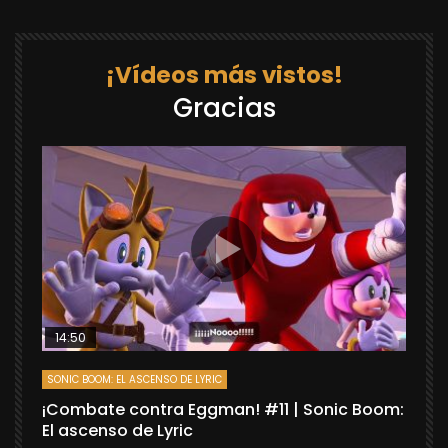
¡Vídeos más vistos!
Gracias
14:50
SONIC BOOM: EL ASCENSO DE LYRIC
D
¡Combate contra Eggman! #11 | Sonic Boom:
C
El ascenso de Lyric
r