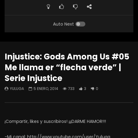
Auto Next
Injustice: Gods Among Us #05
Me llama er “flecha verde” |
Serie Injustice
YULUGA
5 ENERO, 2014
733
3
0
¡Compartir, likes y suscribiros! ¡¡¡DARME HAMOR!!!
-Mi canal: http://www.youtube.com/user/Yuluga