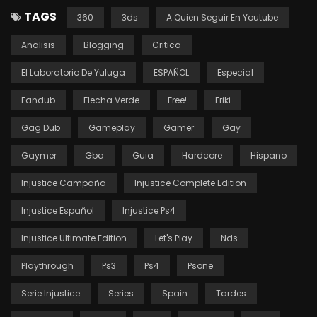
TAGS
360
3ds
A Quien Seguir En Youtube
Analisis
Blogging
Critica
El Laboratorio De Yuluga
ESPAÑOL
Especial
Fandub
Flecha Verde
Free!
Friki
Gag Dub
Gameplay
Gamer
Gay
Gaymer
Gba
Guia
Hardcore
Hispano
Injustice Campaña
Injustice Complete Edition
Injustice Español
Injustice Ps4
Injustice Ultimate Edition
Let's Play
Nds
Playthrough
Ps3
Ps4
Psone
Serie Injustice
Series
Spain
Tardes