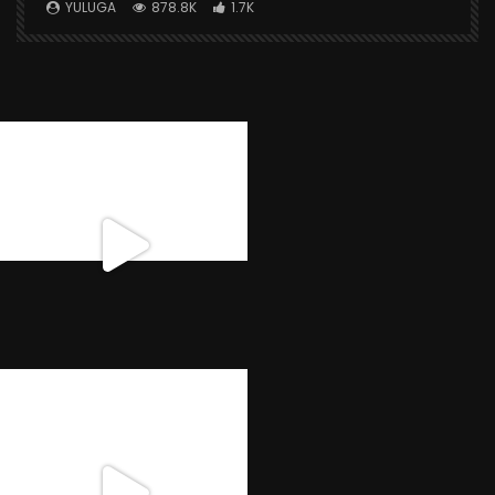
X
YULUGA
878.8K
1.7K