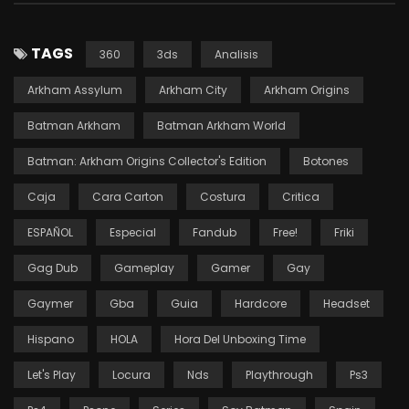
TAGS
360
3ds
Analisis
Arkham Assylum
Arkham City
Arkham Origins
Batman Arkham
Batman Arkham World
Batman: Arkham Origins Collector's Edition
Botones
Caja
Cara Carton
Costura
Critica
ESPAÑOL
Especial
Fandub
Free!
Friki
Gag Dub
Gameplay
Gamer
Gay
Gaymer
Gba
Guia
Hardcore
Headset
Hispano
HOLA
Hora Del Unboxing Time
Let's Play
Locura
Nds
Playthrough
Ps3