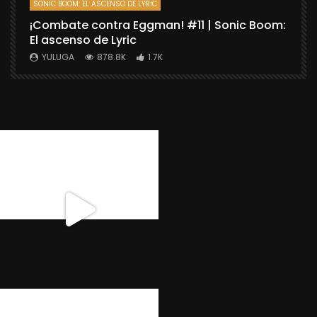
SONIC BOOM: EL ASCENSO DE LYRIC
D
¡Combate contra Eggman! #11 | Sonic Boom:
C
El ascenso de Lyric
r
X
YULUGA
878.8K
1.7K