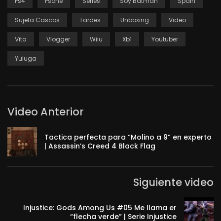
Ps4
Psone
Series
Soy Batman
Spain
Sujeta Cascos
Tardes
Unboxing
Video
Vita
Vlogger
Wiiu
Xb1
Youtuber
Yuluga
Video Anterior
Tactica perfecta para “Molino a 9” en experto
| Assassin’s Creed 4 Black Flag
Siguiente video
Injustice: Gods Among Us #05 Me llama er
“flecha verde” | Serie Injustice