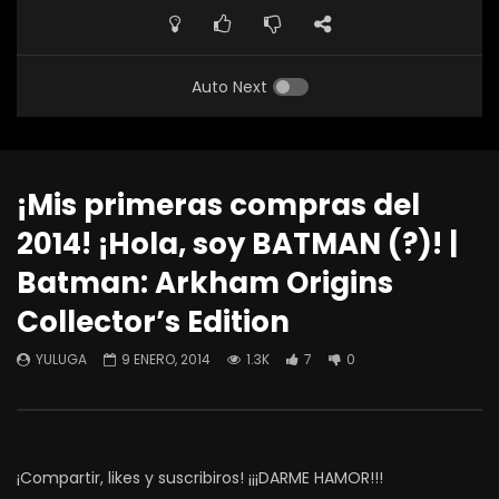
Auto Next
¡Mis primeras compras del
2014! ¡Hola, soy BATMAN (?)! |
Batman: Arkham Origins
Collector’s Edition
YULUGA
9 ENERO, 2014
1.3K
7
0
¡Compartir, likes y suscribiros! ¡¡¡DARME HAMOR!!!