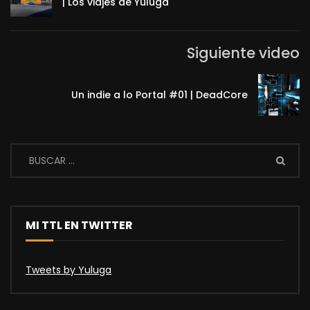
| Los viajes de Yuluga
Siguiente video
Un indie a lo Portal #01 | DeadCore
MI TTL EN TWITTER
Tweets by Yuluga