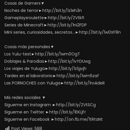
Cosas de Gamers▼
Noches de terror►http://bit.ly/1z1eh3n
Gameplaysroulette►http://bit.ly/ZVtkfI
Series de Minecraft►http://bit.ly/1ni2FDP
Mini series, curiosidades, secretos…►http://bit.ly/1w0XF8n
Cosas más personales▼
Los Yulu-test►http://bit.ly/1wm0OgT
Doblajes & Parodias►http://bit.ly/1vYDUwg
Los viajes de Yuluga►http://bit.ly/1z1gvjh
Tardes en el laboratorio►http://bit.ly/1wm5zaf
Las PORNOCHES con Yuluga►http://bit.ly/1roAdeR
Mis redes sociales ▼
Sigueme en Instagram ►http://bit.ly/ZVtSCg
Sigueme en Twitter ►http://bit.ly/1EKLjFr
Sigueme en Facebook ►http://on.fb.me/1tRtaNt
Post Views:
588