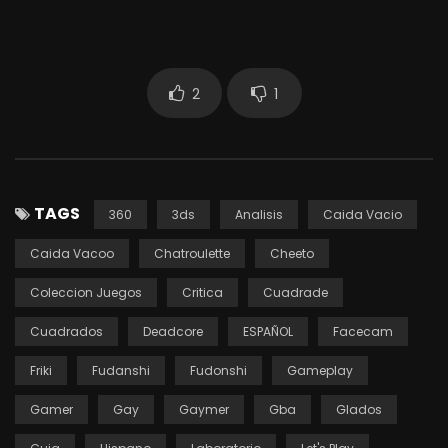
2
1
TAGS
360
3ds
Analisis
Caida Vacio
Caida Vacoo
Chatroulette
Cheeto
Coleccion Juegos
Critica
Cuadrade
Cuadrados
Deadcore
ESPAÑOL
Facecam
Friki
Fudanshi
Fudonshi
Gameplay
Gamer
Gay
Gaymer
Gba
Glados