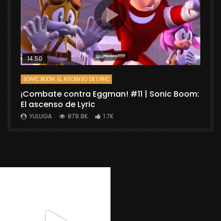
14:50
SONIC BOOM: EL ASCENSO DE LYRIC
D
¡Combate contra Eggman! #11 | Sonic Boom:
C
El ascenso de Lyric
r
X
YULUGA
878.8K
1.7K