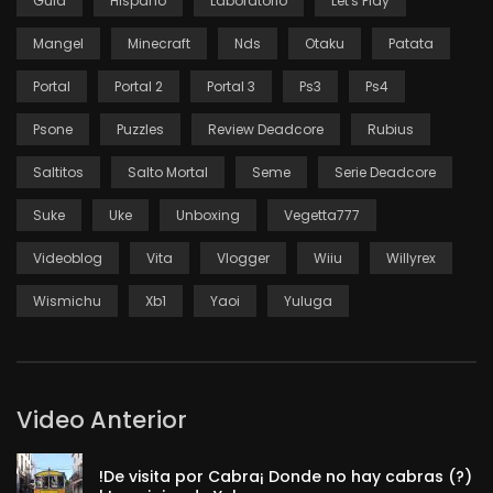
Guia
Hispano
Laboratorio
Let's Play
Mangel
Minecraft
Nds
Otaku
Patata
Portal
Portal 2
Portal 3
Ps3
Ps4
Psone
Puzzles
Review Deadcore
Rubius
Saltitos
Salto Mortal
Seme
Serie Deadcore
Suke
Uke
Unboxing
Vegetta777
Videoblog
Vita
Vlogger
Wiiu
Willyrex
Wismichu
Xb1
Yaoi
Yuluga
Video Anterior
!De visita por Cabra¡ Donde no hay cabras (?)