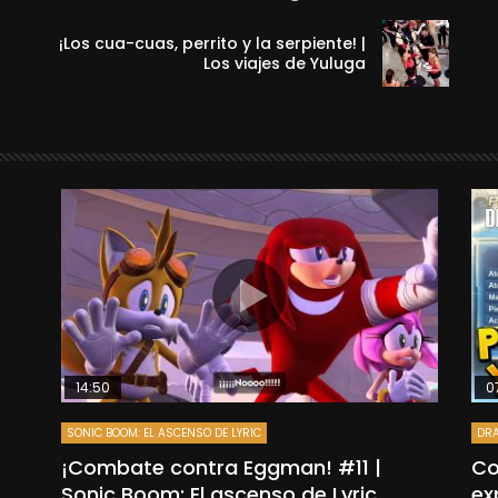
¡Los cua-cuas, perrito y la serpiente! |
Los viajes de Yuluga
14:50
0
SONIC BOOM: EL ASCENSO DE LYRIC
DRA
”
¡Combate contra Eggman! #11 |
Co
Sonic Boom: El ascenso de Lyric
ex