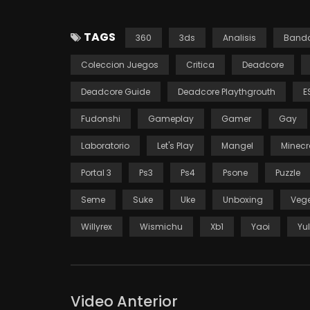
TAGS
360
3ds
Analisis
Band
Coleccion Juegos
Critica
Deadcore
Deadcore Guide
Deadcore Playthgrouth
E
Fudonshi
Gameplay
Gamer
Gay
Laboratorio
Let's Play
Mangel
Minecr
Portal 3
Ps3
Ps4
Psone
Puzzle
Seme
Suke
Uke
Unboxing
Vege
Willyrex
Wismichu
Xb1
Yaoi
Yu
Video Anterior