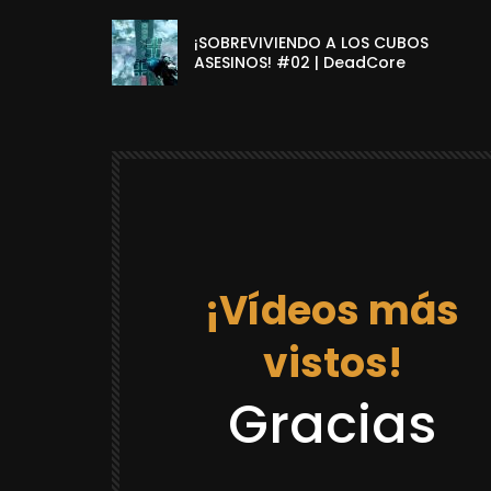
¡SOBREVIVIENDO A LOS CUBOS
ASESINOS! #02 | DeadCore
¡Vídeos más
vistos!
12:03
Gracias
DRAGON BALL REACCIONES
LACK GOKU
REACCION “DR GOKU 21 LA PRISION
¡CASTAÑEDA SE VOLVIO LOCO Y SE