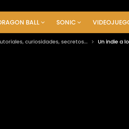
DRAGON BALL
SONIC
VIDEOJUEG
tutoriales, curiosidades, secretos...
Un indie a l