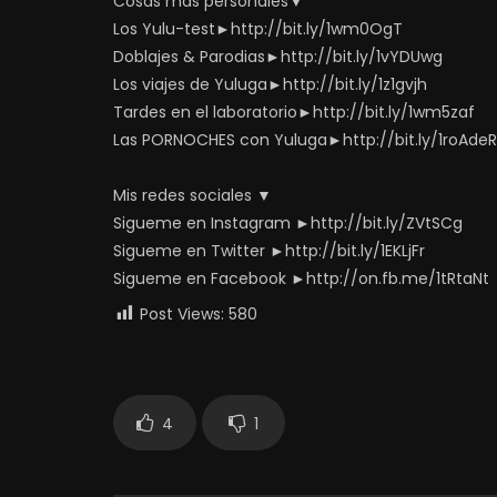
Cosas más personales▼
Los Yulu-test►http://bit.ly/1wm0OgT
Doblajes & Parodias►http://bit.ly/1vYDUwg
Los viajes de Yuluga►http://bit.ly/1z1gvjh
Tardes en el laboratorio►http://bit.ly/1wm5zaf
Las PORNOCHES con Yuluga►http://bit.ly/1roAdeR
Mis redes sociales ▼
Sigueme en Instagram ►http://bit.ly/ZVtSCg
Sigueme en Twitter ►http://bit.ly/1EKLjFr
Sigueme en Facebook ►http://on.fb.me/1tRtaNt
Post Views:
580
4
1