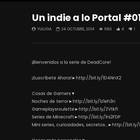
Un indie a lo Portal #0
YULUGA
24 OCTUBRE, 2014
580
4
1
¡Bienvenidos a la serie de DeadCore!
¡Suscríbete Ahora!►http://bit.ly/1D4NnX2
Cosas de Gamers▼
Noches de terror►http://bit.ly/1z1eh3n
Gameplaysroulette►http://bit.ly/ZVtkfI
Series de Minecraft►http://bit.ly/1ni2FDP
Mini series, curiosidades, secretos…►http://bit.ly