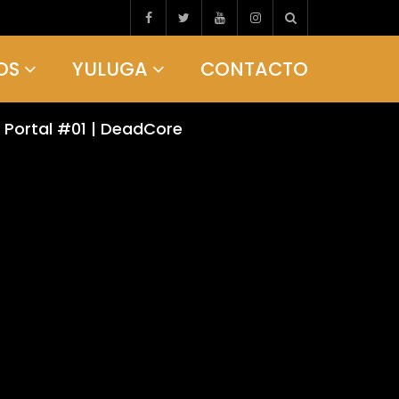
OS
YULUGA
CONTACTO
o Portal #01 | DeadCore