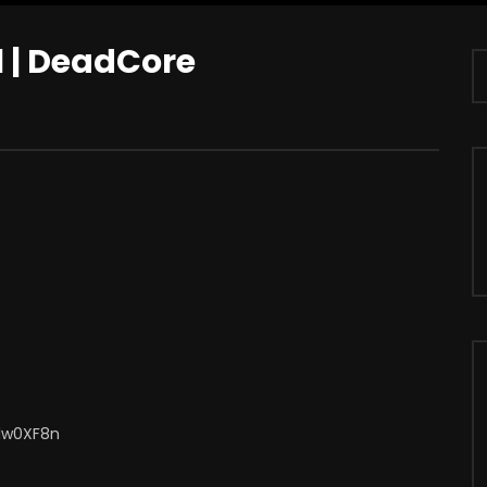
1 | DeadCore
/1w0XF8n