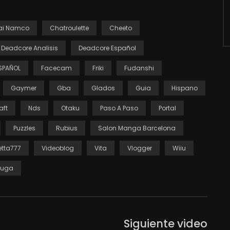
ai Namco
Chatroulette
Cheeto
Deadcore Analisis
Deadcore Español
SPAÑOL
Facecam
Friki
Fudanshi
Gaymer
Gba
Glados
Guia
Hispano
aft
Nds
Otaku
Paso A Paso
Portal
Puzzles
Rubius
Salon Manga Barcelona
tta777
Videoblog
Vita
Vlogger
Wiiu
luga
Siguiente video