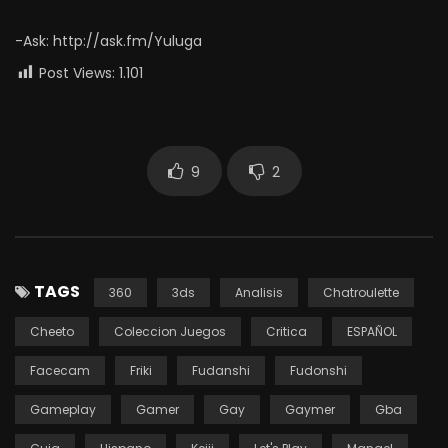
-Ask: http://ask.fm/Yuluga
Post Views:
1.101
9
2
TAGS
360
3ds
Analisis
Chatroulette
Cheeto
Coleccion Juegos
Critica
ESPAÑOL
Facecam
Friki
Fudanshi
Fudonshi
Gameplay
Gamer
Gay
Gaymer
Gba