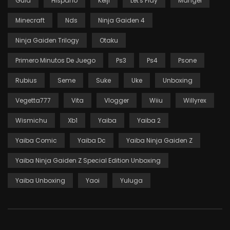
Guia
Hispano
Keiji
Let's Play
Mangel
Minecraft
Nds
Ninja Gaiden 4
Ninja Gaiden Trilogy
Otaku
Primero Minutos De Juego
Ps3
Ps4
Psone
Rubius
Seme
Suke
Uke
Unboxing
Vegetta777
Vita
Vlogger
Wiiu
Willyrex
Wismichu
Xb1
Yaiba
Yaiba 2
Yaiba Comic
Yaiba Dc
Yaiba Ninja Gaiden Z
Yaiba Ninja Gaiden Z Special Edition Unboxing
Yaiba Unboxing
Yaoi
Yuluga