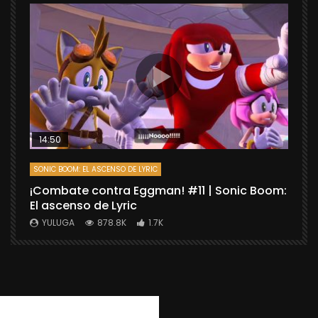
14:50
SONIC BOOM: EL ASCENSO DE LYRIC
D
¡Combate contra Eggman! #11 | Sonic Boom:
C
El ascenso de Lyric
r
X
YULUGA
878.8K
1.7K